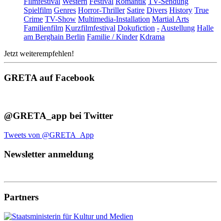
Filmfestival
Western
Festival
Romantik
TV-Sendung
Spielfilm
Genres
Horror-Thriller
Satire
Divers
History
True
Crime
TV-Show
Multimedia-Installation
Martial Arts
Familienfilm
Kurzfilmfestival
Dokufiction
-
Austellung
Halle
am Berghain Berlin
Familie / Kinder
Kdrama
Jetzt weiterempfehlen!
GRETA auf Facebook
@GRETA_app bei Twitter
Tweets von @GRETA_App
Newsletter anmeldung
Partners