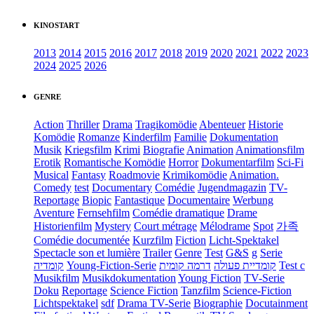
KINOSTART
2013
2014
2015
2016
2017
2018
2019
2020
2021
2022
2023
2024
2025
2026
GENRE
Action
Thriller
Drama
Tragikomödie
Abenteuer
Historie
Komödie
Romanze
Kinderfilm
Familie
Dokumentation
Musik
Kriegsfilm
Krimi
Biografie
Animation
Animationsfilm
Erotik
Romantische Komödie
Horror
Dokumentarfilm
Sci-Fi
Musical
Fantasy
Roadmovie
Krimikomödie
Animation.
Comedy
test
Documentary
Comédie
Jugendmagazin
TV-
Reportage
Biopic
Fantastique
Documentaire
Werbung
Aventure
Fernsehfilm
Comédie dramatique
Drame
Historienfilm
Mystery
Court métrage
Mélodrame
Spot
가족
Comédie documentée
Kurzfilm
Fiction
Licht-Spektakel
Spectacle son et lumière
Trailer
Genre
Test
G&S
g
Serie
קומדיה
Young-Fiction-Serie
דרמה קומית
קומדיית פעולה
Test c
Musikfilm
Musikdokumentation
Young Fiction
TV-Serie
Doku
Reportage
Science Fiction
Tanzfilm
Science-Fiction
Lichtspektakel
sdf
Drama TV-Serie
Biographie
Docutainment