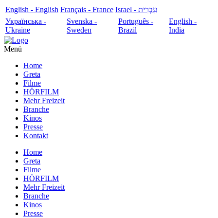
English - English
Français - France
עִבְרִית - Israel
Українська -
Svenska -
Português -
English -
Ukraine
Sweden
Brazil
India
Menü
Home
Greta
Filme
HÖRFILM
Mehr Freizeit
Branche
Kinos
Presse
Kontakt
Home
Greta
Filme
HÖRFILM
Mehr Freizeit
Branche
Kinos
Presse