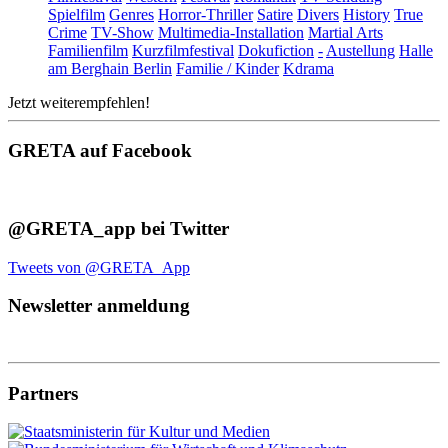
Spielfilm
Genres
Horror-Thriller
Satire
Divers
History
True
Crime
TV-Show
Multimedia-Installation
Martial Arts
Familienfilm
Kurzfilmfestival
Dokufiction
-
Austellung
Halle
am Berghain Berlin
Familie / Kinder
Kdrama
Jetzt weiterempfehlen!
GRETA auf Facebook
@GRETA_app bei Twitter
Tweets von @GRETA_App
Newsletter anmeldung
Partners