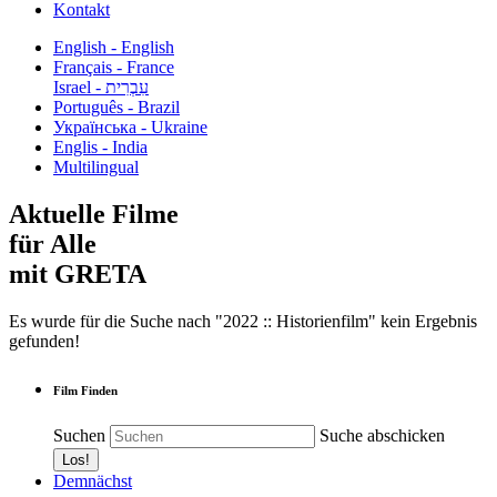
Kontakt
English - English
Français - France
עִבְרִית - Israel
Português - Brazil
Українська - Ukraine
Englis - India
Multilingual
Aktuelle Filme
für Alle
mit GRETA
Es wurde für die Suche nach "2022 :: Historienfilm" kein Ergebnis
gefunden!
Film Finden
Suchen
Suche abschicken
Demnächst