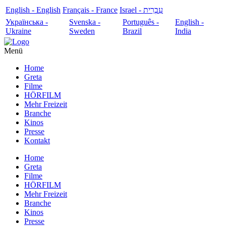
English - English
Français - France
עִבְרִית - Israel
Українська -
Svenska -
Português -
English -
Ukraine
Sweden
Brazil
India
Menü
Home
Greta
Filme
HÖRFILM
Mehr Freizeit
Branche
Kinos
Presse
Kontakt
Home
Greta
Filme
HÖRFILM
Mehr Freizeit
Branche
Kinos
Presse