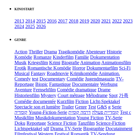
KINOSTART
2013
2014
2015
2016
2017
2018
2019
2020
2021
2022
2023
2024
2025
2026
GENRE
Action
Thriller
Drama
Tragikomödie
Abenteuer
Historie
Komödie
Romanze
Kinderfilm
Familie
Dokumentation
Musik
Kriegsfilm
Krimi
Biografie
Animation
Animationsfilm
Erotik
Romantische Komödie
Horror
Dokumentarfilm
Sci-Fi
Musical
Fantasy
Roadmovie
Krimikomödie
Animation.
Comedy
test
Documentary
Comédie
Jugendmagazin
TV-
Reportage
Biopic
Fantastique
Documentaire
Werbung
Aventure
Fernsehfilm
Comédie dramatique
Drame
Historienfilm
Mystery
Court métrage
Mélodrame
Spot
가족
Comédie documentée
Kurzfilm
Fiction
Licht-Spektakel
Spectacle son et lumière
Trailer
Genre
Test
G&S
g
Serie
קומדיה
Young-Fiction-Serie
דרמה קומית
קומדיית פעולה
Test c
Musikfilm
Musikdokumentation
Young Fiction
TV-Serie
Doku
Reportage
Science Fiction
Tanzfilm
Science-Fiction
Lichtspektakel
sdf
Drama TV-Serie
Biographie
Docutainment
Filmfestival
Western
Festival
Romantik
TV-Sendung