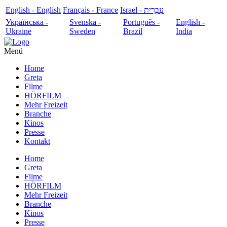
English - English
Français - France
עִבְרִית - Israel
Українська -
Svenska -
Português -
English -
Ukraine
Sweden
Brazil
India
Menü
Home
Greta
Filme
HÖRFILM
Mehr Freizeit
Branche
Kinos
Presse
Kontakt
Home
Greta
Filme
HÖRFILM
Mehr Freizeit
Branche
Kinos
Presse