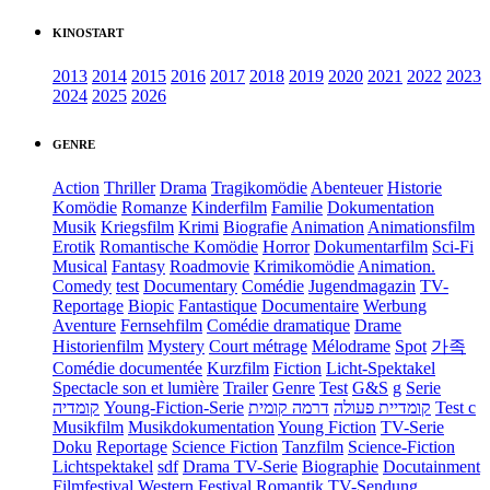
KINOSTART
2013
2014
2015
2016
2017
2018
2019
2020
2021
2022
2023
2024
2025
2026
GENRE
Action
Thriller
Drama
Tragikomödie
Abenteuer
Historie
Komödie
Romanze
Kinderfilm
Familie
Dokumentation
Musik
Kriegsfilm
Krimi
Biografie
Animation
Animationsfilm
Erotik
Romantische Komödie
Horror
Dokumentarfilm
Sci-Fi
Musical
Fantasy
Roadmovie
Krimikomödie
Animation.
Comedy
test
Documentary
Comédie
Jugendmagazin
TV-
Reportage
Biopic
Fantastique
Documentaire
Werbung
Aventure
Fernsehfilm
Comédie dramatique
Drame
Historienfilm
Mystery
Court métrage
Mélodrame
Spot
가족
Comédie documentée
Kurzfilm
Fiction
Licht-Spektakel
Spectacle son et lumière
Trailer
Genre
Test
G&S
g
Serie
קומדיה
Young-Fiction-Serie
דרמה קומית
קומדיית פעולה
Test c
Musikfilm
Musikdokumentation
Young Fiction
TV-Serie
Doku
Reportage
Science Fiction
Tanzfilm
Science-Fiction
Lichtspektakel
sdf
Drama TV-Serie
Biographie
Docutainment
Filmfestival
Western
Festival
Romantik
TV-Sendung