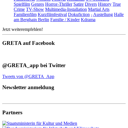
Spielfilm
Genres
Horror-Thriller
Satire
Divers
History
True
Crime
TV-Show
Multimedia-Installation
Martial Arts
Familienfilm
Kurzfilmfestival
Dokufiction
-
Austellung
Halle
am Berghain Berlin
Familie / Kinder
Kdrama
Jetzt weiterempfehlen!
GRETA auf Facebook
@GRETA_app bei Twitter
Tweets von @GRETA_App
Newsletter anmeldung
Partners