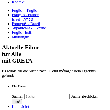
Kontakt
English - English
Français - France
עִבְרִית - Israel
Português - Brazil
Українська - Ukraine
Englis - India
Multilingual
Aktuelle Filme
für Alle
mit GRETA
Es wurde für die Suche nach "Court métrage" kein Ergebnis
gefunden!
Film Finden
Suchen
Suche abschicken
Demnächst