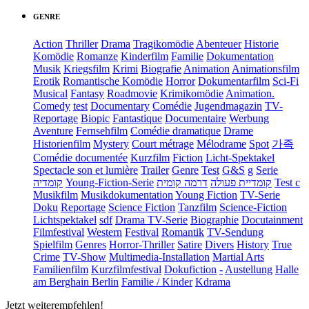
GENRE
Action
Thriller
Drama
Tragikomödie
Abenteuer
Historie
Komödie
Romanze
Kinderfilm
Familie
Dokumentation
Musik
Kriegsfilm
Krimi
Biografie
Animation
Animationsfilm
Erotik
Romantische Komödie
Horror
Dokumentarfilm
Sci-Fi
Musical
Fantasy
Roadmovie
Krimikomödie
Animation.
Comedy
test
Documentary
Comédie
Jugendmagazin
TV-
Reportage
Biopic
Fantastique
Documentaire
Werbung
Aventure
Fernsehfilm
Comédie dramatique
Drame
Historienfilm
Mystery
Court métrage
Mélodrame
Spot
가족
Comédie documentée
Kurzfilm
Fiction
Licht-Spektakel
Spectacle son et lumière
Trailer
Genre
Test
G&S
g
Serie
קומדיה
Young-Fiction-Serie
דרמה קומית
קומדיית פעולה
Test c
Musikfilm
Musikdokumentation
Young Fiction
TV-Serie
Doku
Reportage
Science Fiction
Tanzfilm
Science-Fiction
Lichtspektakel
sdf
Drama TV-Serie
Biographie
Docutainment
Filmfestival
Western
Festival
Romantik
TV-Sendung
Spielfilm
Genres
Horror-Thriller
Satire
Divers
History
True
Crime
TV-Show
Multimedia-Installation
Martial Arts
Familienfilm
Kurzfilmfestival
Dokufiction
-
Austellung
Halle
am Berghain Berlin
Familie / Kinder
Kdrama
Jetzt weiterempfehlen!