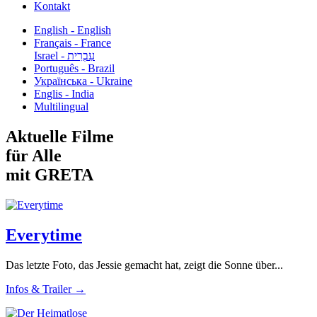
Kontakt
English - English
Français - France
עִבְרִית - Israel
Português - Brazil
Українська - Ukraine
Englis - India
Multilingual
Aktuelle Filme
für Alle
mit GRETA
Everytime
Das letzte Foto, das Jessie gemacht hat, zeigt die Sonne über...
Infos & Trailer →