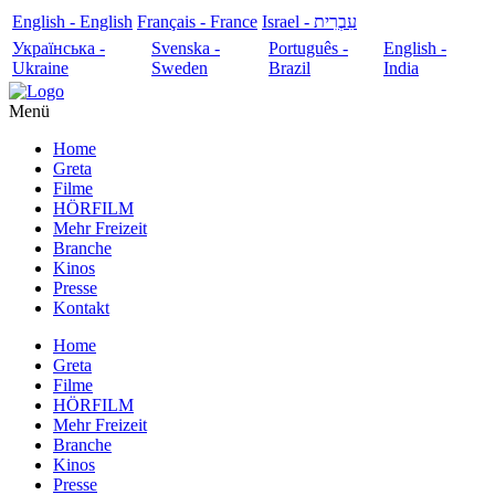
English - English
Français - France
עִבְרִית - Israel
Українська -
Svenska -
Português -
English -
Ukraine
Sweden
Brazil
India
Menü
Home
Greta
Filme
HÖRFILM
Mehr Freizeit
Branche
Kinos
Presse
Kontakt
Home
Greta
Filme
HÖRFILM
Mehr Freizeit
Branche
Kinos
Presse