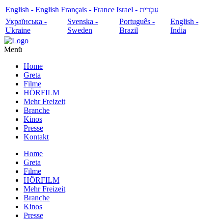
English - English
Français - France
עִבְרִית - Israel
Українська -
Svenska -
Português -
English -
Ukraine
Sweden
Brazil
India
Menü
Home
Greta
Filme
HÖRFILM
Mehr Freizeit
Branche
Kinos
Presse
Kontakt
Home
Greta
Filme
HÖRFILM
Mehr Freizeit
Branche
Kinos
Presse