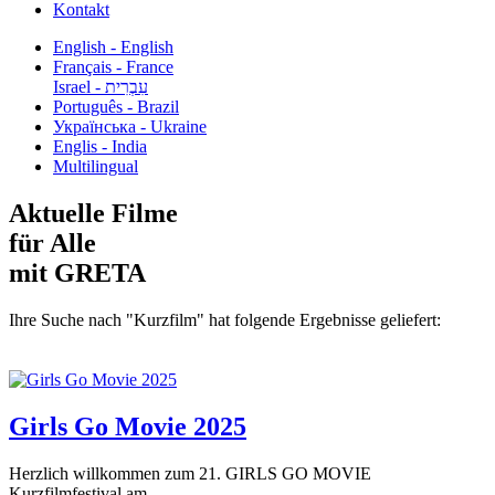
Kontakt
English - English
Français - France
עִבְרִית - Israel
Português - Brazil
Українська - Ukraine
Englis - India
Multilingual
Aktuelle Filme
für Alle
mit GRETA
Ihre Suche nach "Kurzfilm" hat folgende Ergebnisse geliefert:
Girls Go Movie 2025
Herzlich willkommen zum 21. GIRLS GO MOVIE
Kurzfilmfestival am...