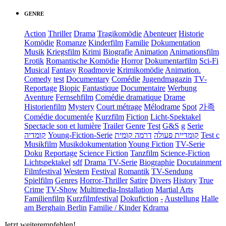
GENRE
Action
Thriller
Drama
Tragikomödie
Abenteuer
Historie
Komödie
Romanze
Kinderfilm
Familie
Dokumentation
Musik
Kriegsfilm
Krimi
Biografie
Animation
Animationsfilm
Erotik
Romantische Komödie
Horror
Dokumentarfilm
Sci-Fi
Musical
Fantasy
Roadmovie
Krimikomödie
Animation.
Comedy
test
Documentary
Comédie
Jugendmagazin
TV-
Reportage
Biopic
Fantastique
Documentaire
Werbung
Aventure
Fernsehfilm
Comédie dramatique
Drame
Historienfilm
Mystery
Court métrage
Mélodrame
Spot
가족
Comédie documentée
Kurzfilm
Fiction
Licht-Spektakel
Spectacle son et lumière
Trailer
Genre
Test
G&S
g
Serie
קומדיה
Young-Fiction-Serie
דרמה קומית
קומדיית פעולה
Test c
Musikfilm
Musikdokumentation
Young Fiction
TV-Serie
Doku
Reportage
Science Fiction
Tanzfilm
Science-Fiction
Lichtspektakel
sdf
Drama TV-Serie
Biographie
Docutainment
Filmfestival
Western
Festival
Romantik
TV-Sendung
Spielfilm
Genres
Horror-Thriller
Satire
Divers
History
True
Crime
TV-Show
Multimedia-Installation
Martial Arts
Familienfilm
Kurzfilmfestival
Dokufiction
-
Austellung
Halle
am Berghain Berlin
Familie / Kinder
Kdrama
Jetzt weiterempfehlen!