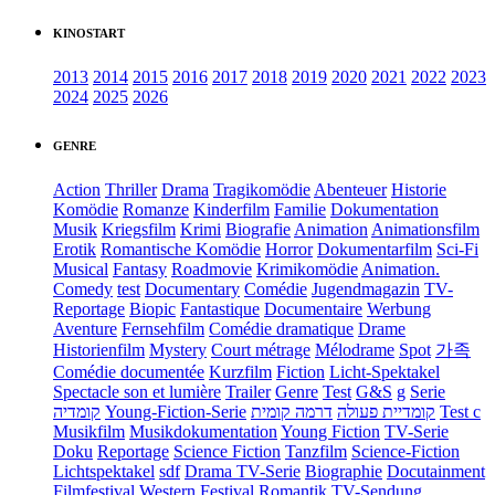
KINOSTART
2013
2014
2015
2016
2017
2018
2019
2020
2021
2022
2023
2024
2025
2026
GENRE
Action
Thriller
Drama
Tragikomödie
Abenteuer
Historie
Komödie
Romanze
Kinderfilm
Familie
Dokumentation
Musik
Kriegsfilm
Krimi
Biografie
Animation
Animationsfilm
Erotik
Romantische Komödie
Horror
Dokumentarfilm
Sci-Fi
Musical
Fantasy
Roadmovie
Krimikomödie
Animation.
Comedy
test
Documentary
Comédie
Jugendmagazin
TV-
Reportage
Biopic
Fantastique
Documentaire
Werbung
Aventure
Fernsehfilm
Comédie dramatique
Drame
Historienfilm
Mystery
Court métrage
Mélodrame
Spot
가족
Comédie documentée
Kurzfilm
Fiction
Licht-Spektakel
Spectacle son et lumière
Trailer
Genre
Test
G&S
g
Serie
קומדיה
Young-Fiction-Serie
דרמה קומית
קומדיית פעולה
Test c
Musikfilm
Musikdokumentation
Young Fiction
TV-Serie
Doku
Reportage
Science Fiction
Tanzfilm
Science-Fiction
Lichtspektakel
sdf
Drama TV-Serie
Biographie
Docutainment
Filmfestival
Western
Festival
Romantik
TV-Sendung