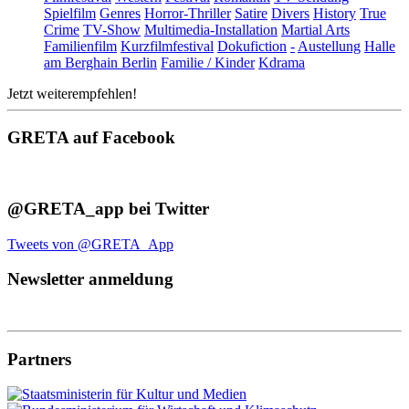
Spielfilm
Genres
Horror-Thriller
Satire
Divers
History
True
Crime
TV-Show
Multimedia-Installation
Martial Arts
Familienfilm
Kurzfilmfestival
Dokufiction
-
Austellung
Halle
am Berghain Berlin
Familie / Kinder
Kdrama
Jetzt weiterempfehlen!
GRETA auf Facebook
@GRETA_app bei Twitter
Tweets von @GRETA_App
Newsletter anmeldung
Partners