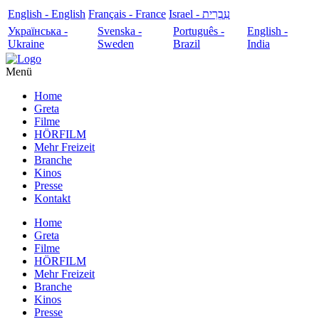
English - English
Français - France
עִבְרִית - Israel
Українська -
Svenska -
Português -
English -
Ukraine
Sweden
Brazil
India
Menü
Home
Greta
Filme
HÖRFILM
Mehr Freizeit
Branche
Kinos
Presse
Kontakt
Home
Greta
Filme
HÖRFILM
Mehr Freizeit
Branche
Kinos
Presse