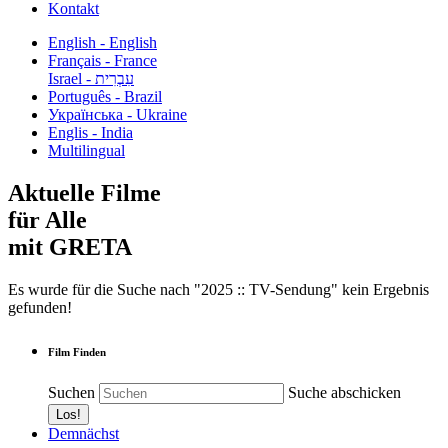
Kontakt
English - English
Français - France
עִבְרִית - Israel
Português - Brazil
Українська - Ukraine
Englis - India
Multilingual
Aktuelle Filme
für Alle
mit GRETA
Es wurde für die Suche nach "2025 :: TV-Sendung" kein Ergebnis
gefunden!
Film Finden
Suchen
Suche abschicken
Demnächst