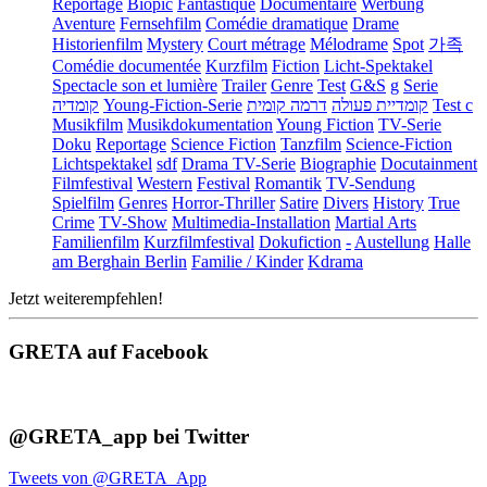
Reportage
Biopic
Fantastique
Documentaire
Werbung
Aventure
Fernsehfilm
Comédie dramatique
Drame
Historienfilm
Mystery
Court métrage
Mélodrame
Spot
가족
Comédie documentée
Kurzfilm
Fiction
Licht-Spektakel
Spectacle son et lumière
Trailer
Genre
Test
G&S
g
Serie
קומדיה
Young-Fiction-Serie
דרמה קומית
קומדיית פעולה
Test c
Musikfilm
Musikdokumentation
Young Fiction
TV-Serie
Doku
Reportage
Science Fiction
Tanzfilm
Science-Fiction
Lichtspektakel
sdf
Drama TV-Serie
Biographie
Docutainment
Filmfestival
Western
Festival
Romantik
TV-Sendung
Spielfilm
Genres
Horror-Thriller
Satire
Divers
History
True
Crime
TV-Show
Multimedia-Installation
Martial Arts
Familienfilm
Kurzfilmfestival
Dokufiction
-
Austellung
Halle
am Berghain Berlin
Familie / Kinder
Kdrama
Jetzt weiterempfehlen!
GRETA auf Facebook
@GRETA_app bei Twitter
Tweets von @GRETA_App