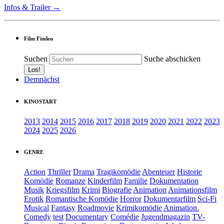
Infos & Trailer →
Film Finden
Suchen
Suche abschicken
Demnächst
KINOSTART
2013
2014
2015
2016
2017
2018
2019
2020
2021
2022
2023
2024
2025
2026
GENRE
Action
Thriller
Drama
Tragikomödie
Abenteuer
Historie
Komödie
Romanze
Kinderfilm
Familie
Dokumentation
Musik
Kriegsfilm
Krimi
Biografie
Animation
Animationsfilm
Erotik
Romantische Komödie
Horror
Dokumentarfilm
Sci-Fi
Musical
Fantasy
Roadmovie
Krimikomödie
Animation.
Comedy
test
Documentary
Comédie
Jugendmagazin
TV-