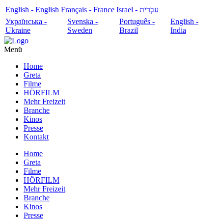
English - English
Français - France
עִבְרִית - Israel
Українська -
Svenska -
Português -
English -
Ukraine
Sweden
Brazil
India
Menü
Home
Greta
Filme
HÖRFILM
Mehr Freizeit
Branche
Kinos
Presse
Kontakt
Home
Greta
Filme
HÖRFILM
Mehr Freizeit
Branche
Kinos
Presse