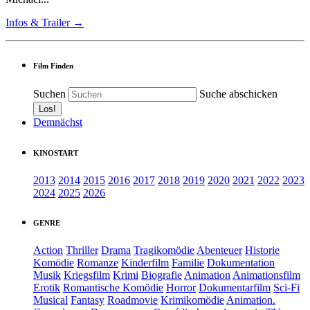
Infos & Trailer →
Film Finden
Suchen
Suche abschicken
Demnächst
KINOSTART
2013
2014
2015
2016
2017
2018
2019
2020
2021
2022
2023
2024
2025
2026
GENRE
Action
Thriller
Drama
Tragikomödie
Abenteuer
Historie
Komödie
Romanze
Kinderfilm
Familie
Dokumentation
Musik
Kriegsfilm
Krimi
Biografie
Animation
Animationsfilm
Erotik
Romantische Komödie
Horror
Dokumentarfilm
Sci-Fi
Musical
Fantasy
Roadmovie
Krimikomödie
Animation.