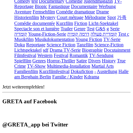
Comedy
test
Documentary
Comédie
Jugendmagazin
TV-
Reportage
Biopic
Fantastique
Documentaire
Werbung
Aventure
Fernsehfilm
Comédie dramatique
Drame
Historienfilm
Mystery
Court métrage
Mélodrame
Spot
가족
Comédie documentée
Kurzfilm
Fiction
Licht-Spektakel
Spectacle son et lumière
Trailer
Genre
Test
G&S
g
Serie
קומדיה
Young-Fiction-Serie
דרמה קומית
קומדיית פעולה
Test c
Musikfilm
Musikdokumentation
Young Fiction
TV-Serie
Doku
Reportage
Science Fiction
Tanzfilm
Science-Fiction
Lichtspektakel
sdf
Drama TV-Serie
Biographie
Docutainment
Filmfestival
Western
Festival
Romantik
TV-Sendung
Spielfilm
Genres
Horror-Thriller
Satire
Divers
History
True
Crime
TV-Show
Multimedia-Installation
Martial Arts
Familienfilm
Kurzfilmfestival
Dokufiction
-
Austellung
Halle
am Berghain Berlin
Familie / Kinder
Kdrama
Jetzt weiterempfehlen!
GRETA auf Facebook
@GRETA_app bei Twitter