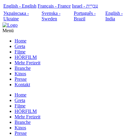
English - English
Français - France
עִבְרִית - Israel
Українська -
Svenska -
Português -
English -
Ukraine
Sweden
Brazil
India
Menü
Home
Greta
Filme
HÖRFILM
Mehr Freizeit
Branche
Kinos
Presse
Kontakt
Home
Greta
Filme
HÖRFILM
Mehr Freizeit
Branche
Kinos
Presse