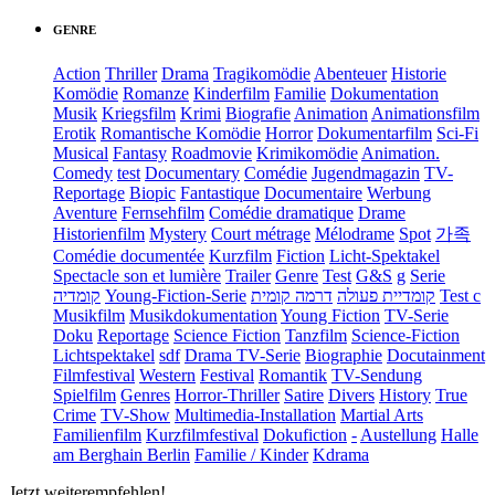
GENRE
Action
Thriller
Drama
Tragikomödie
Abenteuer
Historie
Komödie
Romanze
Kinderfilm
Familie
Dokumentation
Musik
Kriegsfilm
Krimi
Biografie
Animation
Animationsfilm
Erotik
Romantische Komödie
Horror
Dokumentarfilm
Sci-Fi
Musical
Fantasy
Roadmovie
Krimikomödie
Animation.
Comedy
test
Documentary
Comédie
Jugendmagazin
TV-
Reportage
Biopic
Fantastique
Documentaire
Werbung
Aventure
Fernsehfilm
Comédie dramatique
Drame
Historienfilm
Mystery
Court métrage
Mélodrame
Spot
가족
Comédie documentée
Kurzfilm
Fiction
Licht-Spektakel
Spectacle son et lumière
Trailer
Genre
Test
G&S
g
Serie
קומדיה
Young-Fiction-Serie
דרמה קומית
קומדיית פעולה
Test c
Musikfilm
Musikdokumentation
Young Fiction
TV-Serie
Doku
Reportage
Science Fiction
Tanzfilm
Science-Fiction
Lichtspektakel
sdf
Drama TV-Serie
Biographie
Docutainment
Filmfestival
Western
Festival
Romantik
TV-Sendung
Spielfilm
Genres
Horror-Thriller
Satire
Divers
History
True
Crime
TV-Show
Multimedia-Installation
Martial Arts
Familienfilm
Kurzfilmfestival
Dokufiction
-
Austellung
Halle
am Berghain Berlin
Familie / Kinder
Kdrama
Jetzt weiterempfehlen!