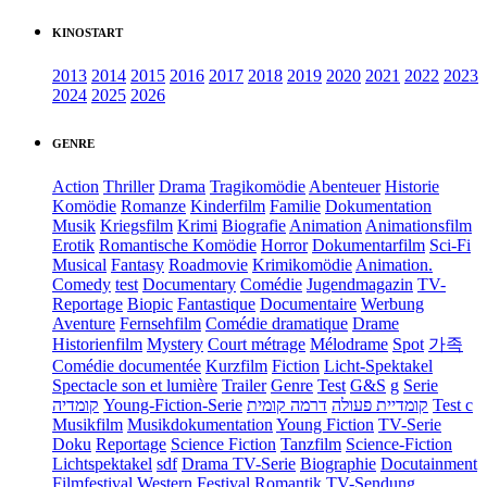
KINOSTART
2013
2014
2015
2016
2017
2018
2019
2020
2021
2022
2023
2024
2025
2026
GENRE
Action
Thriller
Drama
Tragikomödie
Abenteuer
Historie
Komödie
Romanze
Kinderfilm
Familie
Dokumentation
Musik
Kriegsfilm
Krimi
Biografie
Animation
Animationsfilm
Erotik
Romantische Komödie
Horror
Dokumentarfilm
Sci-Fi
Musical
Fantasy
Roadmovie
Krimikomödie
Animation.
Comedy
test
Documentary
Comédie
Jugendmagazin
TV-
Reportage
Biopic
Fantastique
Documentaire
Werbung
Aventure
Fernsehfilm
Comédie dramatique
Drame
Historienfilm
Mystery
Court métrage
Mélodrame
Spot
가족
Comédie documentée
Kurzfilm
Fiction
Licht-Spektakel
Spectacle son et lumière
Trailer
Genre
Test
G&S
g
Serie
קומדיה
Young-Fiction-Serie
דרמה קומית
קומדיית פעולה
Test c
Musikfilm
Musikdokumentation
Young Fiction
TV-Serie
Doku
Reportage
Science Fiction
Tanzfilm
Science-Fiction
Lichtspektakel
sdf
Drama TV-Serie
Biographie
Docutainment
Filmfestival
Western
Festival
Romantik
TV-Sendung