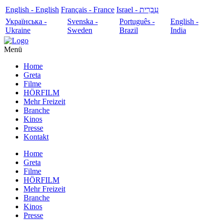
English - English
Français - France
עִבְרִית - Israel
Українська -
Svenska -
Português -
English -
Ukraine
Sweden
Brazil
India
Menü
Home
Greta
Filme
HÖRFILM
Mehr Freizeit
Branche
Kinos
Presse
Kontakt
Home
Greta
Filme
HÖRFILM
Mehr Freizeit
Branche
Kinos
Presse