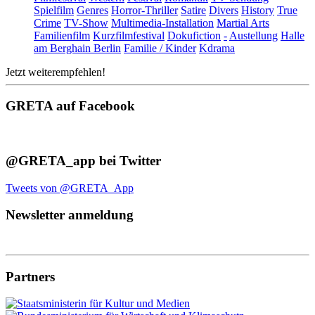
Spielfilm
Genres
Horror-Thriller
Satire
Divers
History
True
Crime
TV-Show
Multimedia-Installation
Martial Arts
Familienfilm
Kurzfilmfestival
Dokufiction
-
Austellung
Halle
am Berghain Berlin
Familie / Kinder
Kdrama
Jetzt weiterempfehlen!
GRETA auf Facebook
@GRETA_app bei Twitter
Tweets von @GRETA_App
Newsletter anmeldung
Partners