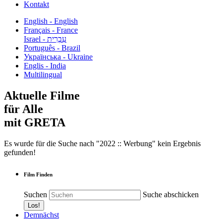
Kontakt
English - English
Français - France
עִבְרִית - Israel
Português - Brazil
Українська - Ukraine
Englis - India
Multilingual
Aktuelle Filme
für Alle
mit GRETA
Es wurde für die Suche nach "2022 :: Werbung" kein Ergebnis
gefunden!
Film Finden
Suchen
Suche abschicken
Demnächst