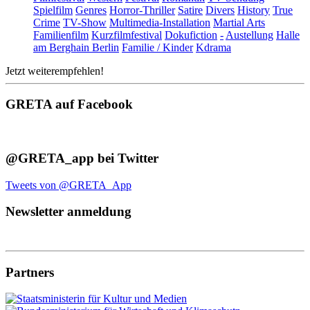
Spielfilm
Genres
Horror-Thriller
Satire
Divers
History
True
Crime
TV-Show
Multimedia-Installation
Martial Arts
Familienfilm
Kurzfilmfestival
Dokufiction
-
Austellung
Halle
am Berghain Berlin
Familie / Kinder
Kdrama
Jetzt weiterempfehlen!
GRETA auf Facebook
@GRETA_app bei Twitter
Tweets von @GRETA_App
Newsletter anmeldung
Partners