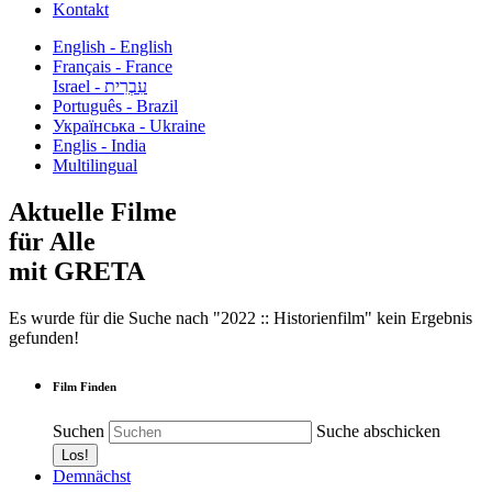
Kontakt
English - English
Français - France
עִבְרִית - Israel
Português - Brazil
Українська - Ukraine
Englis - India
Multilingual
Aktuelle Filme
für Alle
mit GRETA
Es wurde für die Suche nach "2022 :: Historienfilm" kein Ergebnis
gefunden!
Film Finden
Suchen
Suche abschicken
Demnächst