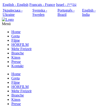
English - English
Français - France
עִבְרִית - Israel
Українська -
Svenska -
Português -
English -
Ukraine
Sweden
Brazil
India
Menü
Home
Greta
Filme
HÖRFILM
Mehr Freizeit
Branche
Kinos
Presse
Kontakt
Home
Greta
Filme
HÖRFILM
Mehr Freizeit
Branche
Kinos
Presse