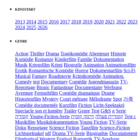
KINOSTART
2013
2014
2015
2016
2017
2018
2019
2020
2021
2022
2023
2024
2025
2026
GENRE
Action
Thriller
Drama
Tragikomödie
Abenteuer
Historie
Komödie
Romanze
Kinderfilm
Familie
Dokumentation
Musik
Kriegsfilm
Krimi
Biografie
Animation
Animationsfilm
Erotik
Romantische Komödie
Horror
Dokumentarfilm
Sci-Fi
Musical
Fantasy
Roadmovie
Krimikomödie
Animation.
Comedy
test
Documentary
Comédie
Jugendmagazin
TV-
Reportage
Biopic
Fantastique
Documentaire
Werbung
Aventure
Fernsehfilm
Comédie dramatique
Drame
Historienfilm
Mystery
Court métrage
Mélodrame
Spot
가족
Comédie documentée
Kurzfilm
Fiction
Licht-Spektakel
Spectacle son et lumière
Trailer
Genre
Test
G&S
g
Serie
קומדיה
Young-Fiction-Serie
דרמה קומית
קומדיית פעולה
Test c
Musikfilm
Musikdokumentation
Young Fiction
TV-Serie
Doku
Reportage
Science Fiction
Tanzfilm
Science-Fiction
Lichtspektakel
sdf
Drama TV-Serie
Biographie
Docutainment
Filmfestival
Western
Festival
Romantik
TV-Sendung