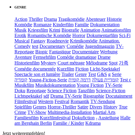
GENRE
Action
Thriller
Drama
Tragikomödie
Abenteuer
Historie
Komödie
Romanze
Kinderfilm
Familie
Dokumentation
Musik
Kriegsfilm
Krimi
Biografie
Animation
Animationsfilm
Erotik
Romantische Komödie
Horror
Dokumentarfilm
Sci-Fi
Musical
Fantasy
Roadmovie
Krimikomödie
Animation.
Comedy
test
Documentary
Comédie
Jugendmagazin
TV-
Reportage
Biopic
Fantastique
Documentaire
Werbung
Aventure
Fernsehfilm
Comédie dramatique
Drame
Historienfilm
Mystery
Court métrage
Mélodrame
Spot
가족
Comédie documentée
Kurzfilm
Fiction
Licht-Spektakel
Spectacle son et lumière
Trailer
Genre
Test
G&S
g
Serie
קומדיה
Young-Fiction-Serie
דרמה קומית
קומדיית פעולה
Test c
Musikfilm
Musikdokumentation
Young Fiction
TV-Serie
Doku
Reportage
Science Fiction
Tanzfilm
Science-Fiction
Lichtspektakel
sdf
Drama TV-Serie
Biographie
Docutainment
Filmfestival
Western
Festival
Romantik
TV-Sendung
Spielfilm
Genres
Horror-Thriller
Satire
Divers
History
True
Crime
TV-Show
Multimedia-Installation
Martial Arts
Familienfilm
Kurzfilmfestival
Dokufiction
-
Austellung
Halle
am Berghain Berlin
Familie / Kinder
Kdrama
Jetzt weiterempfehlen!