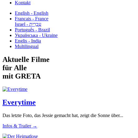
Kontakt
English - English
Français - France
עִבְרִית - Israel
Português - Brazil
Українська - Ukraine
Englis - India
Multilingual
Aktuelle Filme
für Alle
mit GRETA
Everytime
Das letzte Foto, das Jessie gemacht hat, zeigt die Sonne über...
Infos & Trailer →