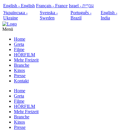
English - English
Français - France
עִבְרִית - Israel
Українська -
Svenska -
Português -
English -
Ukraine
Sweden
Brazil
India
Menü
Home
Greta
Filme
HÖRFILM
Mehr Freizeit
Branche
Kinos
Presse
Kontakt
Home
Greta
Filme
HÖRFILM
Mehr Freizeit
Branche
Kinos
Presse