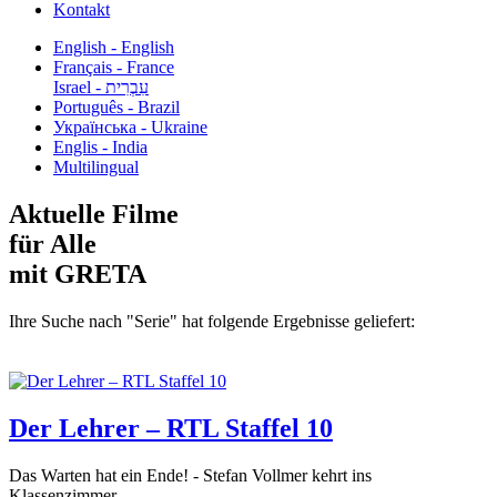
Kontakt
English - English
Français - France
עִבְרִית - Israel
Português - Brazil
Українська - Ukraine
Englis - India
Multilingual
Aktuelle Filme
für Alle
mit GRETA
Ihre Suche nach "Serie" hat folgende Ergebnisse geliefert:
Der Lehrer – RTL Staffel 10
Das Warten hat ein Ende! - Stefan Vollmer kehrt ins
Klassenzimmer...