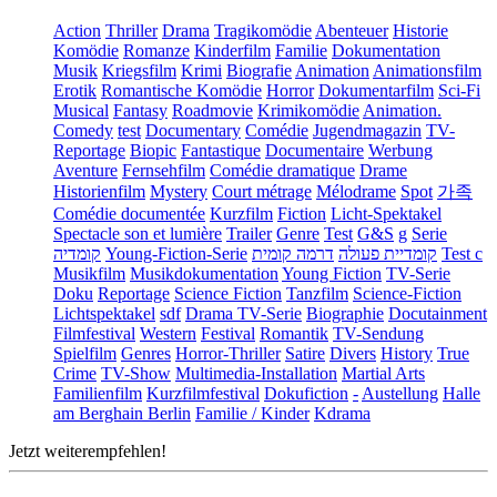
Action
Thriller
Drama
Tragikomödie
Abenteuer
Historie
Komödie
Romanze
Kinderfilm
Familie
Dokumentation
Musik
Kriegsfilm
Krimi
Biografie
Animation
Animationsfilm
Erotik
Romantische Komödie
Horror
Dokumentarfilm
Sci-Fi
Musical
Fantasy
Roadmovie
Krimikomödie
Animation.
Comedy
test
Documentary
Comédie
Jugendmagazin
TV-
Reportage
Biopic
Fantastique
Documentaire
Werbung
Aventure
Fernsehfilm
Comédie dramatique
Drame
Historienfilm
Mystery
Court métrage
Mélodrame
Spot
가족
Comédie documentée
Kurzfilm
Fiction
Licht-Spektakel
Spectacle son et lumière
Trailer
Genre
Test
G&S
g
Serie
קומדיה
Young-Fiction-Serie
דרמה קומית
קומדיית פעולה
Test c
Musikfilm
Musikdokumentation
Young Fiction
TV-Serie
Doku
Reportage
Science Fiction
Tanzfilm
Science-Fiction
Lichtspektakel
sdf
Drama TV-Serie
Biographie
Docutainment
Filmfestival
Western
Festival
Romantik
TV-Sendung
Spielfilm
Genres
Horror-Thriller
Satire
Divers
History
True
Crime
TV-Show
Multimedia-Installation
Martial Arts
Familienfilm
Kurzfilmfestival
Dokufiction
-
Austellung
Halle
am Berghain Berlin
Familie / Kinder
Kdrama
Jetzt weiterempfehlen!