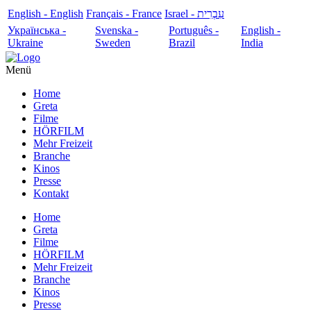
English - English
Français - France
עִבְרִית - Israel
Українська -
Svenska -
Português -
English -
Ukraine
Sweden
Brazil
India
Menü
Home
Greta
Filme
HÖRFILM
Mehr Freizeit
Branche
Kinos
Presse
Kontakt
Home
Greta
Filme
HÖRFILM
Mehr Freizeit
Branche
Kinos
Presse