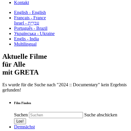
Kontakt
English - English
Français - France
עִבְרִית - Israel
Português - Brazil
Українська - Ukraine
Englis - India
Multilingual
Aktuelle Filme
für Alle
mit GRETA
Es wurde für die Suche nach "2024 :: Documentary" kein Ergebnis
gefunden!
Film Finden
Suchen
Suche abschicken
Demnächst