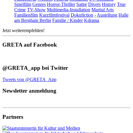
Spielfilm
Genres
Horror-Thriller
Satire
Divers
History
True
Crime
TV-Show
Multimedia-Installation
Martial Arts
Familienfilm
Kurzfilmfestival
Dokufiction
-
Austellung
Halle
am Berghain Berlin
Familie / Kinder
Kdrama
Jetzt weiterempfehlen!
GRETA auf Facebook
@GRETA_app bei Twitter
Tweets von @GRETA_App
Newsletter anmeldung
Partners