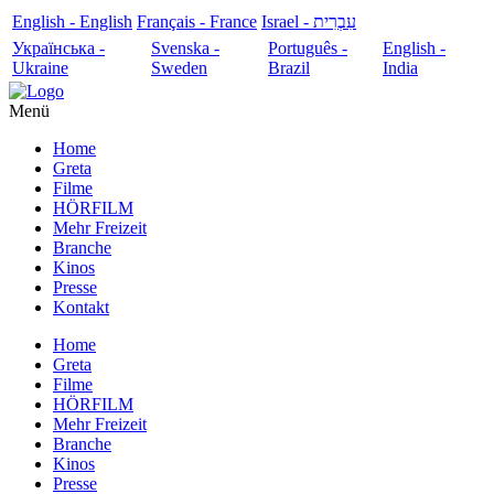
English - English
Français - France
עִבְרִית - Israel
Українська -
Svenska -
Português -
English -
Ukraine
Sweden
Brazil
India
Menü
Home
Greta
Filme
HÖRFILM
Mehr Freizeit
Branche
Kinos
Presse
Kontakt
Home
Greta
Filme
HÖRFILM
Mehr Freizeit
Branche
Kinos
Presse