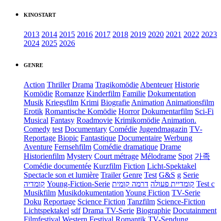
KINOSTART
2013
2014
2015
2016
2017
2018
2019
2020
2021
2022
2023
2024
2025
2026
GENRE
Action
Thriller
Drama
Tragikomödie
Abenteuer
Historie
Komödie
Romanze
Kinderfilm
Familie
Dokumentation
Musik
Kriegsfilm
Krimi
Biografie
Animation
Animationsfilm
Erotik
Romantische Komödie
Horror
Dokumentarfilm
Sci-Fi
Musical
Fantasy
Roadmovie
Krimikomödie
Animation.
Comedy
test
Documentary
Comédie
Jugendmagazin
TV-
Reportage
Biopic
Fantastique
Documentaire
Werbung
Aventure
Fernsehfilm
Comédie dramatique
Drame
Historienfilm
Mystery
Court métrage
Mélodrame
Spot
가족
Comédie documentée
Kurzfilm
Fiction
Licht-Spektakel
Spectacle son et lumière
Trailer
Genre
Test
G&S
g
Serie
קומדיה
Young-Fiction-Serie
דרמה קומית
קומדיית פעולה
Test c
Musikfilm
Musikdokumentation
Young Fiction
TV-Serie
Doku
Reportage
Science Fiction
Tanzfilm
Science-Fiction
Lichtspektakel
sdf
Drama TV-Serie
Biographie
Docutainment
Filmfestival
Western
Festival
Romantik
TV-Sendung