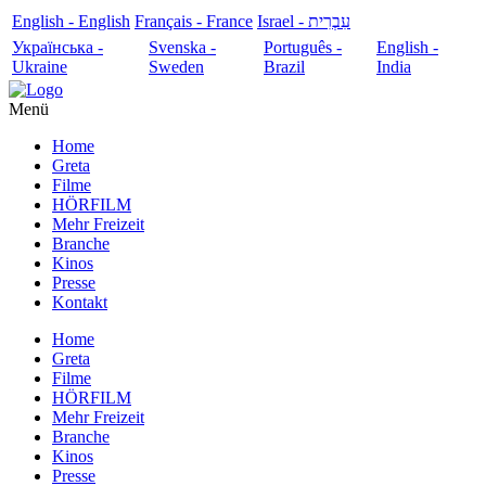
English - English
Français - France
עִבְרִית - Israel
Українська -
Svenska -
Português -
English -
Ukraine
Sweden
Brazil
India
Menü
Home
Greta
Filme
HÖRFILM
Mehr Freizeit
Branche
Kinos
Presse
Kontakt
Home
Greta
Filme
HÖRFILM
Mehr Freizeit
Branche
Kinos
Presse