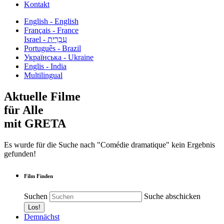
Kontakt
English - English
Français - France
עִבְרִית - Israel
Português - Brazil
Українська - Ukraine
Englis - India
Multilingual
Aktuelle Filme
für Alle
mit GRETA
Es wurde für die Suche nach "Comédie dramatique" kein Ergebnis
gefunden!
Film Finden
Suchen
Suche abschicken
Demnächst