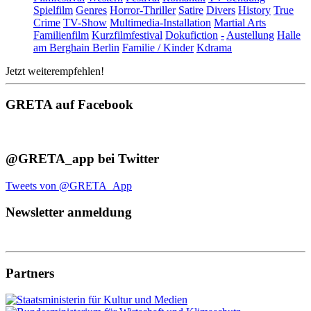
Spielfilm
Genres
Horror-Thriller
Satire
Divers
History
True
Crime
TV-Show
Multimedia-Installation
Martial Arts
Familienfilm
Kurzfilmfestival
Dokufiction
-
Austellung
Halle
am Berghain Berlin
Familie / Kinder
Kdrama
Jetzt weiterempfehlen!
GRETA auf Facebook
@GRETA_app bei Twitter
Tweets von @GRETA_App
Newsletter anmeldung
Partners