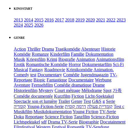
KINOSTART
2013
2014
2015
2016
2017
2018
2019
2020
2021
2022
2023
2024
2025
2026
GENRE
Action
Thriller
Drama
Tragikomödie
Abenteuer
Historie
Komödie
Romanze
Kinderfilm
Familie
Dokumentation
Musik
Kriegsfilm
Krimi
Biografie
Animation
Animationsfilm
Erotik
Romantische Komödie
Horror
Dokumentarfilm
Sci-Fi
Musical
Fantasy
Roadmovie
Krimikomödie
Animation.
Comedy
test
Documentary
Comédie
Jugendmagazin
TV-
Reportage
Biopic
Fantastique
Documentaire
Werbung
Aventure
Fernsehfilm
Comédie dramatique
Drame
Historienfilm
Mystery
Court métrage
Mélodrame
Spot
가족
Comédie documentée
Kurzfilm
Fiction
Licht-Spektakel
Spectacle son et lumière
Trailer
Genre
Test
G&S
g
Serie
קומדיה
Young-Fiction-Serie
דרמה קומית
קומדיית פעולה
Test c
Musikfilm
Musikdokumentation
Young Fiction
TV-Serie
Doku
Reportage
Science Fiction
Tanzfilm
Science-Fiction
Lichtspektakel
sdf
Drama TV-Serie
Biographie
Docutainment
Filmfestival
Western
Festival
Romantik
TV-Sendung