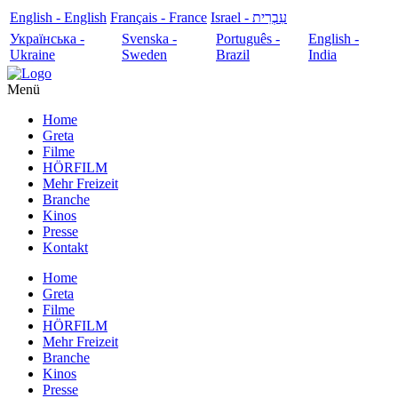
English - English
Français - France
עִבְרִית - Israel
Українська -
Svenska -
Português -
English -
Ukraine
Sweden
Brazil
India
Menü
Home
Greta
Filme
HÖRFILM
Mehr Freizeit
Branche
Kinos
Presse
Kontakt
Home
Greta
Filme
HÖRFILM
Mehr Freizeit
Branche
Kinos
Presse