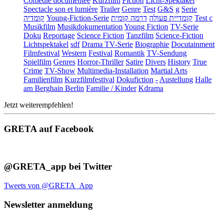
Comédie documentée
Kurzfilm
Fiction
Licht-Spektakel
Spectacle son et lumière
Trailer
Genre
Test
G&S
g
Serie
קומדיה
Young-Fiction-Serie
דרמה קומית
קומדיית פעולה
Test c
Musikfilm
Musikdokumentation
Young Fiction
TV-Serie
Doku
Reportage
Science Fiction
Tanzfilm
Science-Fiction
Lichtspektakel
sdf
Drama TV-Serie
Biographie
Docutainment
Filmfestival
Western
Festival
Romantik
TV-Sendung
Spielfilm
Genres
Horror-Thriller
Satire
Divers
History
True
Crime
TV-Show
Multimedia-Installation
Martial Arts
Familienfilm
Kurzfilmfestival
Dokufiction
-
Austellung
Halle
am Berghain Berlin
Familie / Kinder
Kdrama
Jetzt weiterempfehlen!
GRETA auf Facebook
@GRETA_app bei Twitter
Tweets von @GRETA_App
Newsletter anmeldung