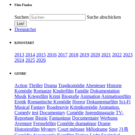
Film Finden
Suchen
Suche abschicken
Demnächst
KINOSTART
2013
2014
2015
2016
2017
2018
2019
2020
2021
2022
2023
2024
2025
2026
GENRE
Action
Thriller
Drama
Tragikomödie
Abenteuer
Historie
Komödie
Romanze
Kinderfilm
Familie
Dokumentation
Musik
Kriegsfilm
Krimi
Biografie
Animation
Animationsfilm
Erotik
Romantische Komödie
Horror
Dokumentarfilm
Sci-Fi
Musical
Fantasy
Roadmovie
Krimikomödie
Animation.
Comedy
test
Documentary
Comédie
Jugendmagazin
TV-
Reportage
Biopic
Fantastique
Documentaire
Werbung
Aventure
Fernsehfilm
Comédie dramatique
Drame
Historienfilm
Mystery
Court métrage
Mélodrame
Spot
가족