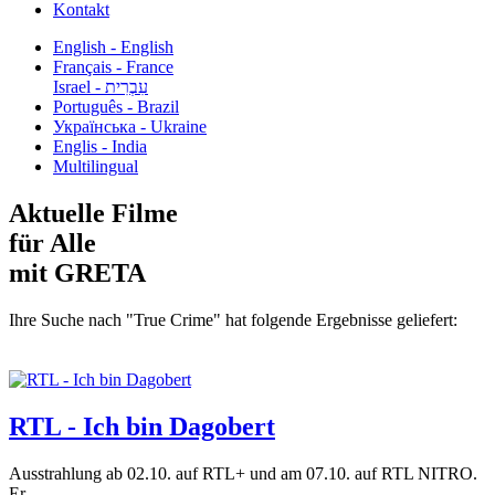
Kontakt
English - English
Français - France
עִבְרִית - Israel
Português - Brazil
Українська - Ukraine
Englis - India
Multilingual
Aktuelle Filme
für Alle
mit GRETA
Ihre Suche nach "True Crime" hat folgende Ergebnisse geliefert:
RTL - Ich bin Dagobert
Ausstrahlung ab 02.10. auf RTL+ und am 07.10. auf RTL NITRO.
Er...