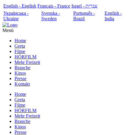
English - English
Français - France
עִבְרִית - Israel
Українська -
Svenska -
Português -
English -
Ukraine
Sweden
Brazil
India
Menü
Home
Greta
Filme
HÖRFILM
Mehr Freizeit
Branche
Kinos
Presse
Kontakt
Home
Greta
Filme
HÖRFILM
Mehr Freizeit
Branche
Kinos
Presse