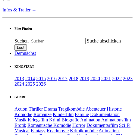
Infos & Trailer →
Film Finden
Suchen
Suche abschicken
Demnächst
KINOSTART
2013
2014
2015
2016
2017
2018
2019
2020
2021
2022
2023
2024
2025
2026
GENRE
Action
Thriller
Drama
Tragikomödie
Abenteuer
Historie
Komödie
Romanze
Kinderfilm
Familie
Dokumentation
Musik
Kriegsfilm
Krimi
Biografie
Animation
Animationsfilm
Erotik
Romantische Komödie
Horror
Dokumentarfilm
Sci-Fi
Musical
Fantasy
Roadmovie
Krimikomödie
Animation.