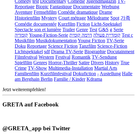
Comedy
test
Documentary
Comédie
Jugendmagazin
TV-
Reportage
Biopic
Fantastique
Documentaire
Werbung
Aventure
Fernsehfilm
Comédie dramatique
Drame
Historienfilm
Mystery
Court métrage
Mélodrame
Spot
가족
Comédie documentée
Kurzfilm
Fiction
Licht-Spektakel
Spectacle son et lumière
Trailer
Genre
Test
G&S
g
Serie
קומדיה
Young-Fiction-Serie
דרמה קומית
קומדיית פעולה
Test c
Musikfilm
Musikdokumentation
Young Fiction
TV-Serie
Doku
Reportage
Science Fiction
Tanzfilm
Science-Fiction
Lichtspektakel
sdf
Drama TV-Serie
Biographie
Docutainment
Filmfestival
Western
Festival
Romantik
TV-Sendung
Spielfilm
Genres
Horror-Thriller
Satire
Divers
History
True
Crime
TV-Show
Multimedia-Installation
Martial Arts
Familienfilm
Kurzfilmfestival
Dokufiction
-
Austellung
Halle
am Berghain Berlin
Familie / Kinder
Kdrama
Jetzt weiterempfehlen!
GRETA auf Facebook
@GRETA_app bei Twitter