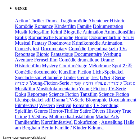
GENRE
Action
Thriller
Drama
Tragikomödie
Abenteuer
Historie
Komödie
Romanze
Kinderfilm
Familie
Dokumentation
Musik
Kriegsfilm
Krimi
Biografie
Animation
Animationsfilm
Erotik
Romantische Komödie
Horror
Dokumentarfilm
Sci-Fi
Musical
Fantasy
Roadmovie
Krimikomödie
Animation.
Comedy
test
Documentary
Comédie
Jugendmagazin
TV-
Reportage
Biopic
Fantastique
Documentaire
Werbung
Aventure
Fernsehfilm
Comédie dramatique
Drame
Historienfilm
Mystery
Court métrage
Mélodrame
Spot
가족
Comédie documentée
Kurzfilm
Fiction
Licht-Spektakel
Spectacle son et lumière
Trailer
Genre
Test
G&S
g
Serie
קומדיה
Young-Fiction-Serie
דרמה קומית
קומדיית פעולה
Test c
Musikfilm
Musikdokumentation
Young Fiction
TV-Serie
Doku
Reportage
Science Fiction
Tanzfilm
Science-Fiction
Lichtspektakel
sdf
Drama TV-Serie
Biographie
Docutainment
Filmfestival
Western
Festival
Romantik
TV-Sendung
Spielfilm
Genres
Horror-Thriller
Satire
Divers
History
True
Crime
TV-Show
Multimedia-Installation
Martial Arts
Familienfilm
Kurzfilmfestival
Dokufiction
-
Austellung
Halle
am Berghain Berlin
Familie / Kinder
Kdrama
Jetzt weiterempfehlen!