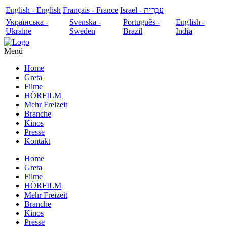
English - English
Français - France
עִבְרִית - Israel
Українська -
Svenska -
Português -
English -
Ukraine
Sweden
Brazil
India
Menü
Home
Greta
Filme
HÖRFILM
Mehr Freizeit
Branche
Kinos
Presse
Kontakt
Home
Greta
Filme
HÖRFILM
Mehr Freizeit
Branche
Kinos
Presse