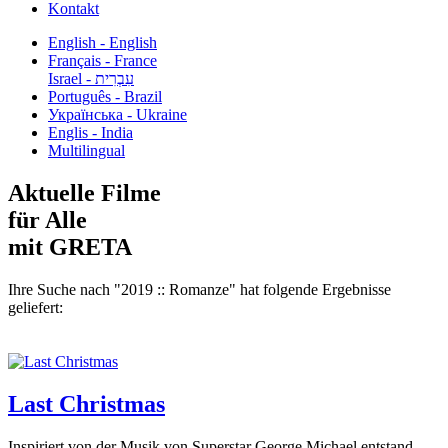
Kontakt
English - English
Français - France
עִבְרִית - Israel
Português - Brazil
Українська - Ukraine
Englis - India
Multilingual
Aktuelle Filme
für Alle
mit GRETA
Ihre Suche nach "2019 :: Romanze" hat folgende Ergebnisse
geliefert:
Last Christmas
Inspiriert von der Musik von Superstar George Michael entstand,...