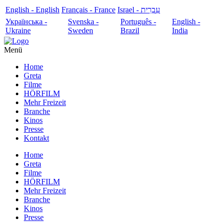
English - English
Français - France
עִבְרִית - Israel
Українська -
Svenska -
Português -
English -
Ukraine
Sweden
Brazil
India
Menü
Home
Greta
Filme
HÖRFILM
Mehr Freizeit
Branche
Kinos
Presse
Kontakt
Home
Greta
Filme
HÖRFILM
Mehr Freizeit
Branche
Kinos
Presse