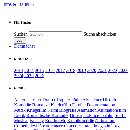
Infos & Trailer →
Film Finden
Suchen
Suche abschicken
Demnächst
KINOSTART
2013
2014
2015
2016
2017
2018
2019
2020
2021
2022
2023
2024
2025
2026
GENRE
Action
Thriller
Drama
Tragikomödie
Abenteuer
Historie
Komödie
Romanze
Kinderfilm
Familie
Dokumentation
Musik
Kriegsfilm
Krimi
Biografie
Animation
Animationsfilm
Erotik
Romantische Komödie
Horror
Dokumentarfilm
Sci-Fi
Musical
Fantasy
Roadmovie
Krimikomödie
Animation.
Comedy
test
Documentary
Comédie
Jugendmagazin
TV-