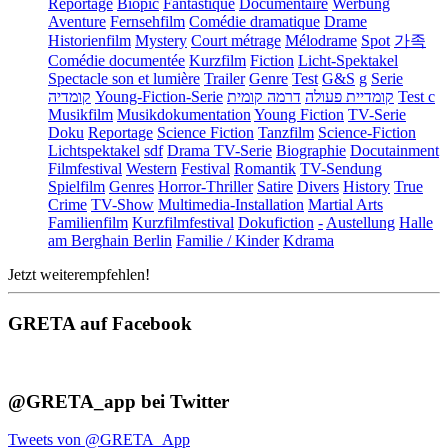
Reportage
Biopic
Fantastique
Documentaire
Werbung
Aventure
Fernsehfilm
Comédie dramatique
Drame
Historienfilm
Mystery
Court métrage
Mélodrame
Spot
가족
Comédie documentée
Kurzfilm
Fiction
Licht-Spektakel
Spectacle son et lumière
Trailer
Genre
Test
G&S
g
Serie
קומדיה
Young-Fiction-Serie
דרמה קומית
קומדיית פעולה
Test c
Musikfilm
Musikdokumentation
Young Fiction
TV-Serie
Doku
Reportage
Science Fiction
Tanzfilm
Science-Fiction
Lichtspektakel
sdf
Drama TV-Serie
Biographie
Docutainment
Filmfestival
Western
Festival
Romantik
TV-Sendung
Spielfilm
Genres
Horror-Thriller
Satire
Divers
History
True
Crime
TV-Show
Multimedia-Installation
Martial Arts
Familienfilm
Kurzfilmfestival
Dokufiction
-
Austellung
Halle
am Berghain Berlin
Familie / Kinder
Kdrama
Jetzt weiterempfehlen!
GRETA auf Facebook
@GRETA_app bei Twitter
Tweets von @GRETA_App