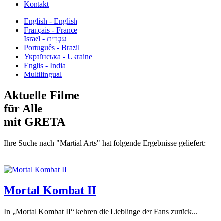
Kontakt
English - English
Français - France
עִבְרִית - Israel
Português - Brazil
Українська - Ukraine
Englis - India
Multilingual
Aktuelle Filme
für Alle
mit GRETA
Ihre Suche nach "Martial Arts" hat folgende Ergebnisse geliefert:
Mortal Kombat II
In „Mortal Kombat II“ kehren die Lieblinge der Fans zurück...