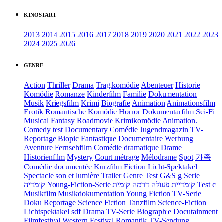
KINOSTART
2013
2014
2015
2016
2017
2018
2019
2020
2021
2022
2023
2024
2025
2026
GENRE
Action
Thriller
Drama
Tragikomödie
Abenteuer
Historie
Komödie
Romanze
Kinderfilm
Familie
Dokumentation
Musik
Kriegsfilm
Krimi
Biografie
Animation
Animationsfilm
Erotik
Romantische Komödie
Horror
Dokumentarfilm
Sci-Fi
Musical
Fantasy
Roadmovie
Krimikomödie
Animation.
Comedy
test
Documentary
Comédie
Jugendmagazin
TV-
Reportage
Biopic
Fantastique
Documentaire
Werbung
Aventure
Fernsehfilm
Comédie dramatique
Drame
Historienfilm
Mystery
Court métrage
Mélodrame
Spot
가족
Comédie documentée
Kurzfilm
Fiction
Licht-Spektakel
Spectacle son et lumière
Trailer
Genre
Test
G&S
g
Serie
קומדיה
Young-Fiction-Serie
דרמה קומית
קומדיית פעולה
Test c
Musikfilm
Musikdokumentation
Young Fiction
TV-Serie
Doku
Reportage
Science Fiction
Tanzfilm
Science-Fiction
Lichtspektakel
sdf
Drama TV-Serie
Biographie
Docutainment
Filmfestival
Western
Festival
Romantik
TV-Sendung