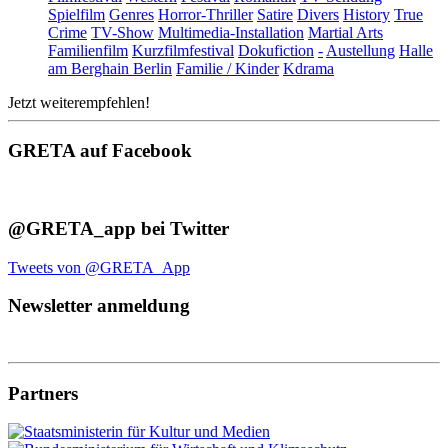
Spielfilm
Genres
Horror-Thriller
Satire
Divers
History
True
Crime
TV-Show
Multimedia-Installation
Martial Arts
Familienfilm
Kurzfilmfestival
Dokufiction
-
Austellung
Halle
am Berghain Berlin
Familie / Kinder
Kdrama
Jetzt weiterempfehlen!
GRETA auf Facebook
@GRETA_app bei Twitter
Tweets von @GRETA_App
Newsletter anmeldung
Partners