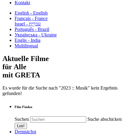
Kontakt
English - English
Français - France
עִבְרִית - Israel
Português - Brazil
Українська - Ukraine
Englis - India
Multilingual
Aktuelle Filme
für Alle
mit GRETA
Es wurde für die Suche nach "2023 :: Musik" kein Ergebnis
gefunden!
Film Finden
Suchen
Suche abschicken
Demnächst