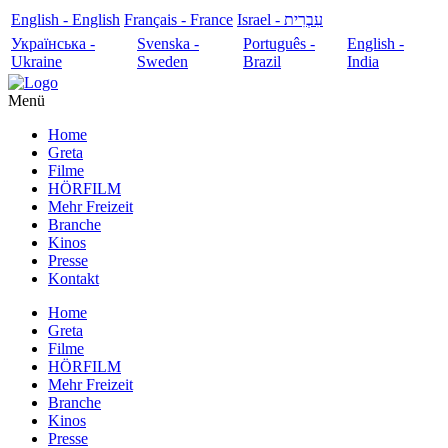
English - English
Français - France
עִבְרִית - Israel
Українська -
Svenska -
Português -
English -
Ukraine
Sweden
Brazil
India
Menü
Home
Greta
Filme
HÖRFILM
Mehr Freizeit
Branche
Kinos
Presse
Kontakt
Home
Greta
Filme
HÖRFILM
Mehr Freizeit
Branche
Kinos
Presse