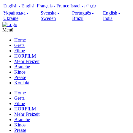
English - English
Français - France
עִבְרִית - Israel
Українська -
Svenska -
Português -
English -
Ukraine
Sweden
Brazil
India
Menü
Home
Greta
Filme
HÖRFILM
Mehr Freizeit
Branche
Kinos
Presse
Kontakt
Home
Greta
Filme
HÖRFILM
Mehr Freizeit
Branche
Kinos
Presse