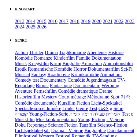
KINOSTART
2013
2014
2015
2016
2017
2018
2019
2020
2021
2022
2023
2024
2025
2026
GENRE
Action
Thriller
Drama
Tragikomödie
Abenteuer
Historie
Komödie
Romanze
Kinderfilm
Familie
Dokumentation
Musik
Kriegsfilm
Krimi
Biografie
Animation
Animationsfilm
Erotik
Romantische Komödie
Horror
Dokumentarfilm
Sci-Fi
Musical
Fantasy
Roadmovie
Krimikomödie
Animation.
Comedy
test
Documentary
Comédie
Jugendmagazin
TV-
Reportage
Biopic
Fantastique
Documentaire
Werbung
Aventure
Fernsehfilm
Comédie dramatique
Drame
Historienfilm
Mystery
Court métrage
Mélodrame
Spot
가족
Comédie documentée
Kurzfilm
Fiction
Licht-Spektakel
Spectacle son et lumière
Trailer
Genre
Test
G&S
g
Serie
קומדיה
Young-Fiction-Serie
דרמה קומית
קומדיית פעולה
Test c
Musikfilm
Musikdokumentation
Young Fiction
TV-Serie
Doku
Reportage
Science Fiction
Tanzfilm
Science-Fiction
Lichtspektakel
sdf
Drama TV-Serie
Biographie
Docutainment
Filmfestival
Western
Festival
Romantik
TV-Sendung