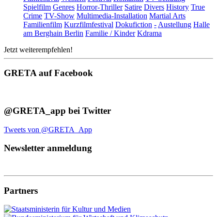
Spielfilm
Genres
Horror-Thriller
Satire
Divers
History
True
Crime
TV-Show
Multimedia-Installation
Martial Arts
Familienfilm
Kurzfilmfestival
Dokufiction
-
Austellung
Halle
am Berghain Berlin
Familie / Kinder
Kdrama
Jetzt weiterempfehlen!
GRETA auf Facebook
@GRETA_app bei Twitter
Tweets von @GRETA_App
Newsletter anmeldung
Partners