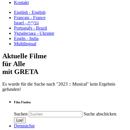
Kontakt
English - English
Français - France
עִבְרִית - Israel
Português - Brazil
Українська - Ukraine
Englis - India
Multilingual
Aktuelle Filme
für Alle
mit GRETA
Es wurde für die Suche nach "2023 :: Musical" kein Ergebnis
gefunden!
Film Finden
Suchen
Suche abschicken
Demnächst