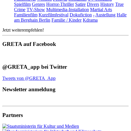
Spielfilm
Genres
Horror-Thriller
Satire
Divers
History
True
Crime
TV-Show
Multimedia-Installation
Martial Arts
Familienfilm
Kurzfilmfestival
Dokufiction
-
Austellung
Halle
am Berghain Berlin
Familie / Kinder
Kdrama
Jetzt weiterempfehlen!
GRETA auf Facebook
@GRETA_app bei Twitter
Tweets von @GRETA_App
Newsletter anmeldung
Partners