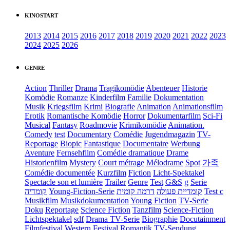
KINOSTART
2013
2014
2015
2016
2017
2018
2019
2020
2021
2022
2023
2024
2025
2026
GENRE
Action
Thriller
Drama
Tragikomödie
Abenteuer
Historie
Komödie
Romanze
Kinderfilm
Familie
Dokumentation
Musik
Kriegsfilm
Krimi
Biografie
Animation
Animationsfilm
Erotik
Romantische Komödie
Horror
Dokumentarfilm
Sci-Fi
Musical
Fantasy
Roadmovie
Krimikomödie
Animation.
Comedy
test
Documentary
Comédie
Jugendmagazin
TV-
Reportage
Biopic
Fantastique
Documentaire
Werbung
Aventure
Fernsehfilm
Comédie dramatique
Drame
Historienfilm
Mystery
Court métrage
Mélodrame
Spot
가족
Comédie documentée
Kurzfilm
Fiction
Licht-Spektakel
Spectacle son et lumière
Trailer
Genre
Test
G&S
g
Serie
קומדיה
Young-Fiction-Serie
דרמה קומית
קומדיית פעולה
Test c
Musikfilm
Musikdokumentation
Young Fiction
TV-Serie
Doku
Reportage
Science Fiction
Tanzfilm
Science-Fiction
Lichtspektakel
sdf
Drama TV-Serie
Biographie
Docutainment
Filmfestival
Western
Festival
Romantik
TV-Sendung