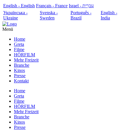
English - English
Français - France
עִבְרִית - Israel
Українська -
Svenska -
Português -
English -
Ukraine
Sweden
Brazil
India
Menü
Home
Greta
Filme
HÖRFILM
Mehr Freizeit
Branche
Kinos
Presse
Kontakt
Home
Greta
Filme
HÖRFILM
Mehr Freizeit
Branche
Kinos
Presse