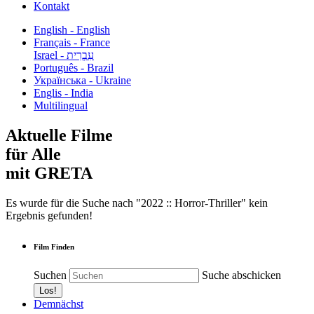
Kontakt
English - English
Français - France
עִבְרִית - Israel
Português - Brazil
Українська - Ukraine
Englis - India
Multilingual
Aktuelle Filme
für Alle
mit GRETA
Es wurde für die Suche nach "2022 :: Horror-Thriller" kein
Ergebnis gefunden!
Film Finden
Suchen
Suche abschicken
Demnächst