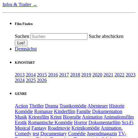
Infos & Trailer →
Film Finden
Suchen
Suche abschicken
Demnächst
KINOSTART
2013
2014
2015
2016
2017
2018
2019
2020
2021
2022
2023
2024
2025
2026
GENRE
Action
Thriller
Drama
Tragikomödie
Abenteuer
Historie
Komödie
Romanze
Kinderfilm
Familie
Dokumentation
Musik
Kriegsfilm
Krimi
Biografie
Animation
Animationsfilm
Erotik
Romantische Komödie
Horror
Dokumentarfilm
Sci-Fi
Musical
Fantasy
Roadmovie
Krimikomödie
Animation.
Comedy
test
Documentary
Comédie
Jugendmagazin
TV-