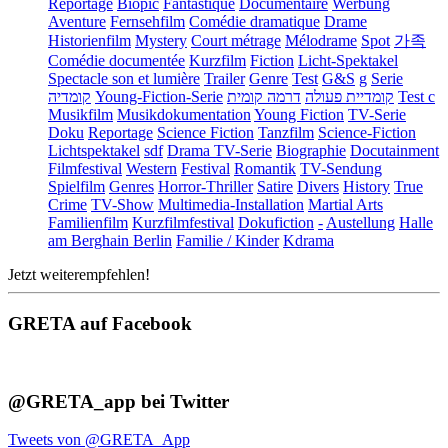
Reportage
Biopic
Fantastique
Documentaire
Werbung
Aventure
Fernsehfilm
Comédie dramatique
Drame
Historienfilm
Mystery
Court métrage
Mélodrame
Spot
가족
Comédie documentée
Kurzfilm
Fiction
Licht-Spektakel
Spectacle son et lumière
Trailer
Genre
Test
G&S
g
Serie
קומדיה
Young-Fiction-Serie
דרמה קומית
קומדיית פעולה
Test c
Musikfilm
Musikdokumentation
Young Fiction
TV-Serie
Doku
Reportage
Science Fiction
Tanzfilm
Science-Fiction
Lichtspektakel
sdf
Drama TV-Serie
Biographie
Docutainment
Filmfestival
Western
Festival
Romantik
TV-Sendung
Spielfilm
Genres
Horror-Thriller
Satire
Divers
History
True
Crime
TV-Show
Multimedia-Installation
Martial Arts
Familienfilm
Kurzfilmfestival
Dokufiction
-
Austellung
Halle
am Berghain Berlin
Familie / Kinder
Kdrama
Jetzt weiterempfehlen!
GRETA auf Facebook
@GRETA_app bei Twitter
Tweets von @GRETA_App