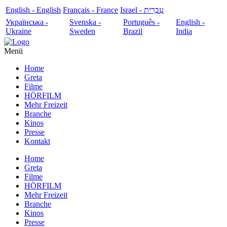
English - English
Français - France
עִבְרִית - Israel
Українська -
Svenska -
Português -
English -
Ukraine
Sweden
Brazil
India
Menü
Home
Greta
Filme
HÖRFILM
Mehr Freizeit
Branche
Kinos
Presse
Kontakt
Home
Greta
Filme
HÖRFILM
Mehr Freizeit
Branche
Kinos
Presse