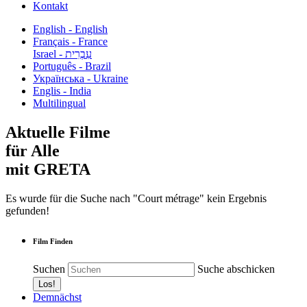
Kontakt
English - English
Français - France
עִבְרִית - Israel
Português - Brazil
Українська - Ukraine
Englis - India
Multilingual
Aktuelle Filme
für Alle
mit GRETA
Es wurde für die Suche nach "Court métrage" kein Ergebnis
gefunden!
Film Finden
Suchen
Suche abschicken
Demnächst