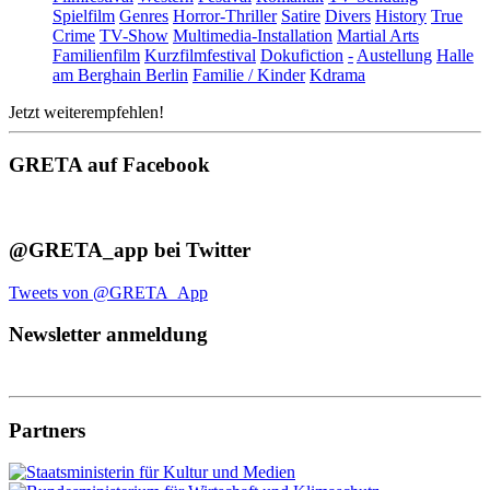
Spielfilm
Genres
Horror-Thriller
Satire
Divers
History
True
Crime
TV-Show
Multimedia-Installation
Martial Arts
Familienfilm
Kurzfilmfestival
Dokufiction
-
Austellung
Halle
am Berghain Berlin
Familie / Kinder
Kdrama
Jetzt weiterempfehlen!
GRETA auf Facebook
@GRETA_app bei Twitter
Tweets von @GRETA_App
Newsletter anmeldung
Partners