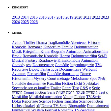
KINOSTART
2013
2014
2015
2016
2017
2018
2019
2020
2021
2022
2023
2024
2025
2026
GENRE
Action
Thriller
Drama
Tragikomödie
Abenteuer
Historie
Komödie
Romanze
Kinderfilm
Familie
Dokumentation
Musik
Kriegsfilm
Krimi
Biografie
Animation
Animationsfilm
Erotik
Romantische Komödie
Horror
Dokumentarfilm
Sci-Fi
Musical
Fantasy
Roadmovie
Krimikomödie
Animation.
Comedy
test
Documentary
Comédie
Jugendmagazin
TV-
Reportage
Biopic
Fantastique
Documentaire
Werbung
Aventure
Fernsehfilm
Comédie dramatique
Drame
Historienfilm
Mystery
Court métrage
Mélodrame
Spot
가족
Comédie documentée
Kurzfilm
Fiction
Licht-Spektakel
Spectacle son et lumière
Trailer
Genre
Test
G&S
g
Serie
קומדיה
Young-Fiction-Serie
דרמה קומית
קומדיית פעולה
Test c
Musikfilm
Musikdokumentation
Young Fiction
TV-Serie
Doku
Reportage
Science Fiction
Tanzfilm
Science-Fiction
Lichtspektakel
sdf
Drama TV-Serie
Biographie
Docutainment
Filmfestival
Western
Festival
Romantik
TV-Sendung