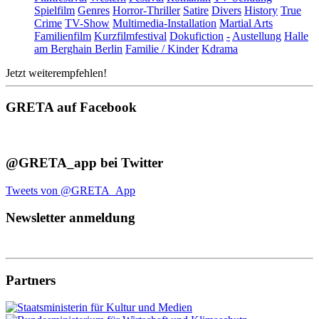
Spielfilm
Genres
Horror-Thriller
Satire
Divers
History
True
Crime
TV-Show
Multimedia-Installation
Martial Arts
Familienfilm
Kurzfilmfestival
Dokufiction
-
Austellung
Halle
am Berghain Berlin
Familie / Kinder
Kdrama
Jetzt weiterempfehlen!
GRETA auf Facebook
@GRETA_app bei Twitter
Tweets von @GRETA_App
Newsletter anmeldung
Partners