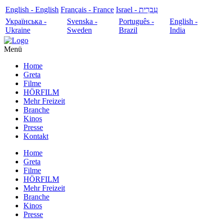
English - English
Français - France
עִבְרִית - Israel
Українська -
Svenska -
Português -
English -
Ukraine
Sweden
Brazil
India
Menü
Home
Greta
Filme
HÖRFILM
Mehr Freizeit
Branche
Kinos
Presse
Kontakt
Home
Greta
Filme
HÖRFILM
Mehr Freizeit
Branche
Kinos
Presse