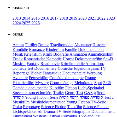
KINOSTART
2013
2014
2015
2016
2017
2018
2019
2020
2021
2022
2023
2024
2025
2026
GENRE
Action
Thriller
Drama
Tragikomödie
Abenteuer
Historie
Komödie
Romanze
Kinderfilm
Familie
Dokumentation
Musik
Kriegsfilm
Krimi
Biografie
Animation
Animationsfilm
Erotik
Romantische Komödie
Horror
Dokumentarfilm
Sci-Fi
Musical
Fantasy
Roadmovie
Krimikomödie
Animation.
Comedy
test
Documentary
Comédie
Jugendmagazin
TV-
Reportage
Biopic
Fantastique
Documentaire
Werbung
Aventure
Fernsehfilm
Comédie dramatique
Drame
Historienfilm
Mystery
Court métrage
Mélodrame
Spot
가족
Comédie documentée
Kurzfilm
Fiction
Licht-Spektakel
Spectacle son et lumière
Trailer
Genre
Test
G&S
g
Serie
קומדיה
Young-Fiction-Serie
דרמה קומית
קומדיית פעולה
Test c
Musikfilm
Musikdokumentation
Young Fiction
TV-Serie
Doku
Reportage
Science Fiction
Tanzfilm
Science-Fiction
Lichtspektakel
sdf
Drama TV-Serie
Biographie
Docutainment
Filmfestival
Western
Festival
Romantik
TV-Sendung