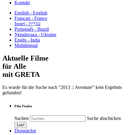
Kontakt
English - English
Français - France
עִבְרִית - Israel
Português - Brazil
Українська - Ukraine
Englis - India
Multilingual
Aktuelle Filme
für Alle
mit GRETA
Es wurde für die Suche nach "2013 :: Aventure" kein Ergebnis
gefunden!
Film Finden
Suchen
Suche abschicken
Demnächst