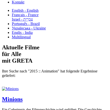
Kontakt
English - English
Français - France
עִבְרִית - Israel
Português - Brazil
Українська - Ukraine
Englis - India
Multilingual
Aktuelle Filme
für Alle
mit GRETA
Ihre Suche nach "2015 :: Animation" hat folgende Ergebnisse
geliefert:
Minions
Ein Geheimnis der Filmgeschichte wird gelüftet: Die Geschichte...