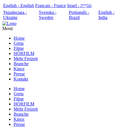
English - English
Français - France
עִבְרִית - Israel
Українська -
Svenska -
Português -
English -
Ukraine
Sweden
Brazil
India
Menü
Home
Greta
Filme
HÖRFILM
Mehr Freizeit
Branche
Kinos
Presse
Kontakt
Home
Greta
Filme
HÖRFILM
Mehr Freizeit
Branche
Kinos
Presse