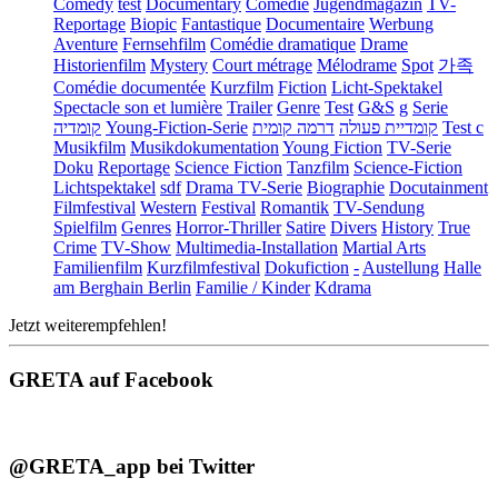
Comedy
test
Documentary
Comédie
Jugendmagazin
TV-
Reportage
Biopic
Fantastique
Documentaire
Werbung
Aventure
Fernsehfilm
Comédie dramatique
Drame
Historienfilm
Mystery
Court métrage
Mélodrame
Spot
가족
Comédie documentée
Kurzfilm
Fiction
Licht-Spektakel
Spectacle son et lumière
Trailer
Genre
Test
G&S
g
Serie
קומדיה
Young-Fiction-Serie
דרמה קומית
קומדיית פעולה
Test c
Musikfilm
Musikdokumentation
Young Fiction
TV-Serie
Doku
Reportage
Science Fiction
Tanzfilm
Science-Fiction
Lichtspektakel
sdf
Drama TV-Serie
Biographie
Docutainment
Filmfestival
Western
Festival
Romantik
TV-Sendung
Spielfilm
Genres
Horror-Thriller
Satire
Divers
History
True
Crime
TV-Show
Multimedia-Installation
Martial Arts
Familienfilm
Kurzfilmfestival
Dokufiction
-
Austellung
Halle
am Berghain Berlin
Familie / Kinder
Kdrama
Jetzt weiterempfehlen!
GRETA auf Facebook
@GRETA_app bei Twitter