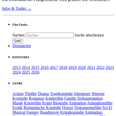
Infos & Trailer →
Film Finden
Suchen
Suche abschicken
Demnächst
KINOSTART
2013
2014
2015
2016
2017
2018
2019
2020
2021
2022
2023
2024
2025
2026
GENRE
Action
Thriller
Drama
Tragikomödie
Abenteuer
Historie
Komödie
Romanze
Kinderfilm
Familie
Dokumentation
Musik
Kriegsfilm
Krimi
Biografie
Animation
Animationsfilm
Erotik
Romantische Komödie
Horror
Dokumentarfilm
Sci-Fi
Musical
Fantasy
Roadmovie
Krimikomödie
Animation.