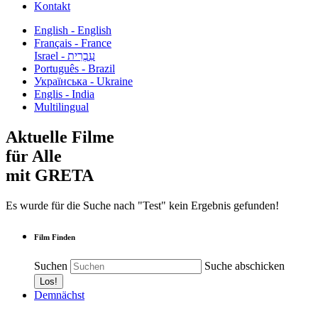
Kontakt
English - English
Français - France
עִבְרִית - Israel
Português - Brazil
Українська - Ukraine
Englis - India
Multilingual
Aktuelle Filme
für Alle
mit GRETA
Es wurde für die Suche nach "Test" kein Ergebnis gefunden!
Film Finden
Suchen
Suche abschicken
Demnächst