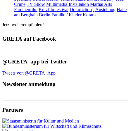
Crime
TV-Show
Multimedia-Installation
Martial Arts
Familienfilm
Kurzfilmfestival
Dokufiction
-
Austellung
Halle
am Berghain Berlin
Familie / Kinder
Kdrama
Jetzt weiterempfehlen!
GRETA auf Facebook
@GRETA_app bei Twitter
Tweets von @GRETA_App
Newsletter anmeldung
Partners