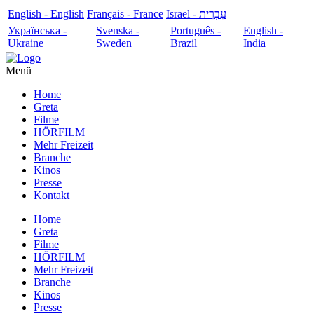
English - English
Français - France
עִבְרִית - Israel
Українська -
Svenska -
Português -
English -
Ukraine
Sweden
Brazil
India
Menü
Home
Greta
Filme
HÖRFILM
Mehr Freizeit
Branche
Kinos
Presse
Kontakt
Home
Greta
Filme
HÖRFILM
Mehr Freizeit
Branche
Kinos
Presse