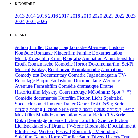
KINOSTART
2013
2014
2015
2016
2017
2018
2019
2020
2021
2022
2023
2024
2025
2026
GENRE
Action
Thriller
Drama
Tragikomödie
Abenteuer
Historie
Komödie
Romanze
Kinderfilm
Familie
Dokumentation
Musik
Kriegsfilm
Krimi
Biografie
Animation
Animationsfilm
Erotik
Romantische Komödie
Horror
Dokumentarfilm
Sci-Fi
Musical
Fantasy
Roadmovie
Krimikomödie
Animation.
Comedy
test
Documentary
Comédie
Jugendmagazin
TV-
Reportage
Biopic
Fantastique
Documentaire
Werbung
Aventure
Fernsehfilm
Comédie dramatique
Drame
Historienfilm
Mystery
Court métrage
Mélodrame
Spot
가족
Comédie documentée
Kurzfilm
Fiction
Licht-Spektakel
Spectacle son et lumière
Trailer
Genre
Test
G&S
g
Serie
קומדיה
Young-Fiction-Serie
דרמה קומית
קומדיית פעולה
Test c
Musikfilm
Musikdokumentation
Young Fiction
TV-Serie
Doku
Reportage
Science Fiction
Tanzfilm
Science-Fiction
Lichtspektakel
sdf
Drama TV-Serie
Biographie
Docutainment
Filmfestival
Western
Festival
Romantik
TV-Sendung
Spielfilm
Genres
Horror-Thriller
Satire
Divers
History
True