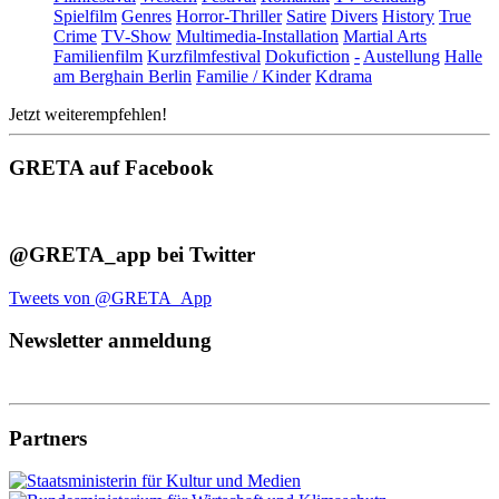
Spielfilm
Genres
Horror-Thriller
Satire
Divers
History
True
Crime
TV-Show
Multimedia-Installation
Martial Arts
Familienfilm
Kurzfilmfestival
Dokufiction
-
Austellung
Halle
am Berghain Berlin
Familie / Kinder
Kdrama
Jetzt weiterempfehlen!
GRETA auf Facebook
@GRETA_app bei Twitter
Tweets von @GRETA_App
Newsletter anmeldung
Partners