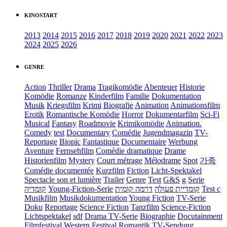
KINOSTART
2013
2014
2015
2016
2017
2018
2019
2020
2021
2022
2023
2024
2025
2026
GENRE
Action
Thriller
Drama
Tragikomödie
Abenteuer
Historie
Komödie
Romanze
Kinderfilm
Familie
Dokumentation
Musik
Kriegsfilm
Krimi
Biografie
Animation
Animationsfilm
Erotik
Romantische Komödie
Horror
Dokumentarfilm
Sci-Fi
Musical
Fantasy
Roadmovie
Krimikomödie
Animation.
Comedy
test
Documentary
Comédie
Jugendmagazin
TV-
Reportage
Biopic
Fantastique
Documentaire
Werbung
Aventure
Fernsehfilm
Comédie dramatique
Drame
Historienfilm
Mystery
Court métrage
Mélodrame
Spot
가족
Comédie documentée
Kurzfilm
Fiction
Licht-Spektakel
Spectacle son et lumière
Trailer
Genre
Test
G&S
g
Serie
קומדיה
Young-Fiction-Serie
דרמה קומית
קומדיית פעולה
Test c
Musikfilm
Musikdokumentation
Young Fiction
TV-Serie
Doku
Reportage
Science Fiction
Tanzfilm
Science-Fiction
Lichtspektakel
sdf
Drama TV-Serie
Biographie
Docutainment
Filmfestival
Western
Festival
Romantik
TV-Sendung