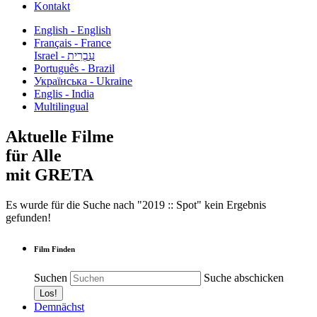
Kontakt
English - English
Français - France
עִבְרִית - Israel
Português - Brazil
Українська - Ukraine
Englis - India
Multilingual
Aktuelle Filme
für Alle
mit GRETA
Es wurde für die Suche nach "2019 :: Spot" kein Ergebnis
gefunden!
Film Finden
Suchen
Suche abschicken
Demnächst