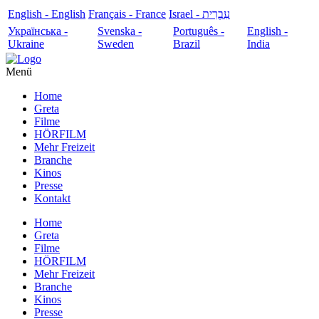
English - English
Français - France
עִבְרִית - Israel
Українська -
Svenska -
Português -
English -
Ukraine
Sweden
Brazil
India
Menü
Home
Greta
Filme
HÖRFILM
Mehr Freizeit
Branche
Kinos
Presse
Kontakt
Home
Greta
Filme
HÖRFILM
Mehr Freizeit
Branche
Kinos
Presse