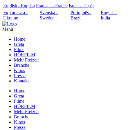
English - English
Français - France
עִבְרִית - Israel
Українська -
Svenska -
Português -
English -
Ukraine
Sweden
Brazil
India
Menü
Home
Greta
Filme
HÖRFILM
Mehr Freizeit
Branche
Kinos
Presse
Kontakt
Home
Greta
Filme
HÖRFILM
Mehr Freizeit
Branche
Kinos
Presse