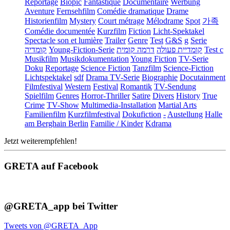
Reportage
Biopic
Fantastique
Documentaire
Werbung
Aventure
Fernsehfilm
Comédie dramatique
Drame
Historienfilm
Mystery
Court métrage
Mélodrame
Spot
가족
Comédie documentée
Kurzfilm
Fiction
Licht-Spektakel
Spectacle son et lumière
Trailer
Genre
Test
G&S
g
Serie
קומדיה
Young-Fiction-Serie
דרמה קומית
קומדיית פעולה
Test c
Musikfilm
Musikdokumentation
Young Fiction
TV-Serie
Doku
Reportage
Science Fiction
Tanzfilm
Science-Fiction
Lichtspektakel
sdf
Drama TV-Serie
Biographie
Docutainment
Filmfestival
Western
Festival
Romantik
TV-Sendung
Spielfilm
Genres
Horror-Thriller
Satire
Divers
History
True
Crime
TV-Show
Multimedia-Installation
Martial Arts
Familienfilm
Kurzfilmfestival
Dokufiction
-
Austellung
Halle
am Berghain Berlin
Familie / Kinder
Kdrama
Jetzt weiterempfehlen!
GRETA auf Facebook
@GRETA_app bei Twitter
Tweets von @GRETA_App