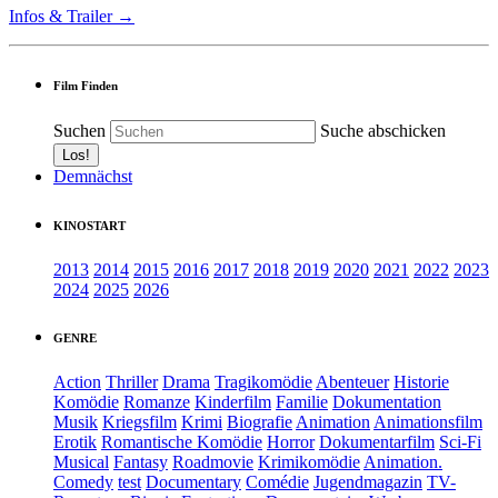
Infos & Trailer →
Film Finden
Suchen
Suche abschicken
Demnächst
KINOSTART
2013
2014
2015
2016
2017
2018
2019
2020
2021
2022
2023
2024
2025
2026
GENRE
Action
Thriller
Drama
Tragikomödie
Abenteuer
Historie
Komödie
Romanze
Kinderfilm
Familie
Dokumentation
Musik
Kriegsfilm
Krimi
Biografie
Animation
Animationsfilm
Erotik
Romantische Komödie
Horror
Dokumentarfilm
Sci-Fi
Musical
Fantasy
Roadmovie
Krimikomödie
Animation.
Comedy
test
Documentary
Comédie
Jugendmagazin
TV-