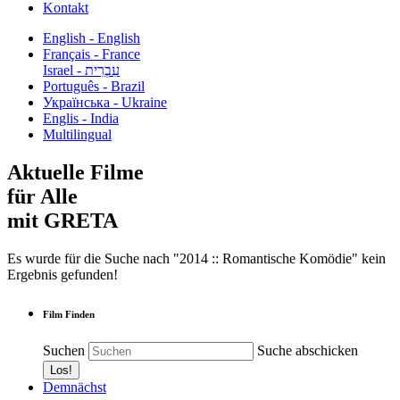
Kontakt
English - English
Français - France
עִבְרִית - Israel
Português - Brazil
Українська - Ukraine
Englis - India
Multilingual
Aktuelle Filme
für Alle
mit GRETA
Es wurde für die Suche nach "2014 :: Romantische Komödie" kein
Ergebnis gefunden!
Film Finden
Suchen
Suche abschicken
Demnächst