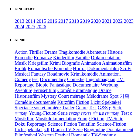
KINOSTART
2013
2014
2015
2016
2017
2018
2019
2020
2021
2022
2023
2024
2025
2026
GENRE
Action
Thriller
Drama
Tragikomödie
Abenteuer
Historie
Komödie
Romanze
Kinderfilm
Familie
Dokumentation
Musik
Kriegsfilm
Krimi
Biografie
Animation
Animationsfilm
Erotik
Romantische Komödie
Horror
Dokumentarfilm
Sci-Fi
Musical
Fantasy
Roadmovie
Krimikomödie
Animation.
Comedy
test
Documentary
Comédie
Jugendmagazin
TV-
Reportage
Biopic
Fantastique
Documentaire
Werbung
Aventure
Fernsehfilm
Comédie dramatique
Drame
Historienfilm
Mystery
Court métrage
Mélodrame
Spot
가족
Comédie documentée
Kurzfilm
Fiction
Licht-Spektakel
Spectacle son et lumière
Trailer
Genre
Test
G&S
g
Serie
קומדיה
Young-Fiction-Serie
דרמה קומית
קומדיית פעולה
Test c
Musikfilm
Musikdokumentation
Young Fiction
TV-Serie
Doku
Reportage
Science Fiction
Tanzfilm
Science-Fiction
Lichtspektakel
sdf
Drama TV-Serie
Biographie
Docutainment
Filmfestival
Western
Festival
Romantik
TV-Sendung