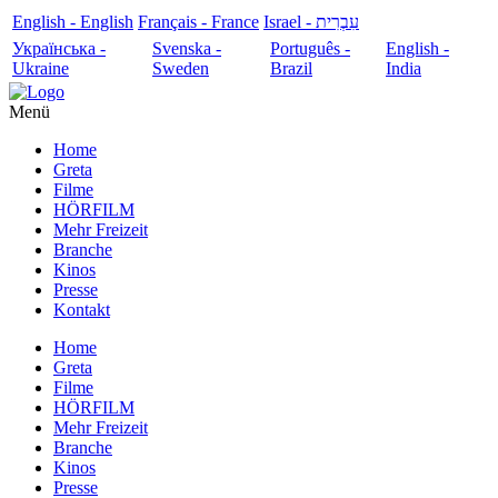
English - English
Français - France
עִבְרִית - Israel
Українська -
Svenska -
Português -
English -
Ukraine
Sweden
Brazil
India
Menü
Home
Greta
Filme
HÖRFILM
Mehr Freizeit
Branche
Kinos
Presse
Kontakt
Home
Greta
Filme
HÖRFILM
Mehr Freizeit
Branche
Kinos
Presse