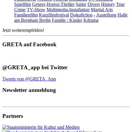
Spielfilm
Genres
Horror-Thriller
Satire
Divers
History
True
Crime
TV-Show
Multimedia-Installation
Martial Arts
Familienfilm
Kurzfilmfestival
Dokufiction
-
Austellung
Halle
am Berghain Berlin
Familie / Kinder
Kdrama
Jetzt weiterempfehlen!
GRETA auf Facebook
@GRETA_app bei Twitter
Tweets von @GRETA_App
Newsletter anmeldung
Partners