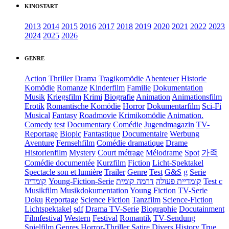
KINOSTART
2013
2014
2015
2016
2017
2018
2019
2020
2021
2022
2023
2024
2025
2026
GENRE
Action
Thriller
Drama
Tragikomödie
Abenteuer
Historie
Komödie
Romanze
Kinderfilm
Familie
Dokumentation
Musik
Kriegsfilm
Krimi
Biografie
Animation
Animationsfilm
Erotik
Romantische Komödie
Horror
Dokumentarfilm
Sci-Fi
Musical
Fantasy
Roadmovie
Krimikomödie
Animation.
Comedy
test
Documentary
Comédie
Jugendmagazin
TV-
Reportage
Biopic
Fantastique
Documentaire
Werbung
Aventure
Fernsehfilm
Comédie dramatique
Drame
Historienfilm
Mystery
Court métrage
Mélodrame
Spot
가족
Comédie documentée
Kurzfilm
Fiction
Licht-Spektakel
Spectacle son et lumière
Trailer
Genre
Test
G&S
g
Serie
קומדיה
Young-Fiction-Serie
דרמה קומית
קומדיית פעולה
Test c
Musikfilm
Musikdokumentation
Young Fiction
TV-Serie
Doku
Reportage
Science Fiction
Tanzfilm
Science-Fiction
Lichtspektakel
sdf
Drama TV-Serie
Biographie
Docutainment
Filmfestival
Western
Festival
Romantik
TV-Sendung
Spielfilm
Genres
Horror-Thriller
Satire
Divers
History
True