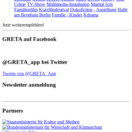
Crime
TV-Show
Multimedia-Installation
Martial Arts
Familienfilm
Kurzfilmfestival
Dokufiction
-
Austellung
Halle
am Berghain Berlin
Familie / Kinder
Kdrama
Jetzt weiterempfehlen!
GRETA auf Facebook
@GRETA_app bei Twitter
Tweets von @GRETA_App
Newsletter anmeldung
Partners