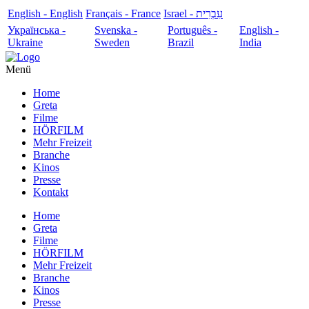
English - English
Français - France
עִבְרִית - Israel
Українська -
Svenska -
Português -
English -
Ukraine
Sweden
Brazil
India
Menü
Home
Greta
Filme
HÖRFILM
Mehr Freizeit
Branche
Kinos
Presse
Kontakt
Home
Greta
Filme
HÖRFILM
Mehr Freizeit
Branche
Kinos
Presse