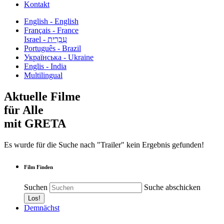
Kontakt
English - English
Français - France
עִבְרִית - Israel
Português - Brazil
Українська - Ukraine
Englis - India
Multilingual
Aktuelle Filme
für Alle
mit GRETA
Es wurde für die Suche nach "Trailer" kein Ergebnis gefunden!
Film Finden
Suchen
Suche abschicken
Demnächst