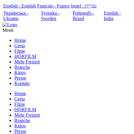
English - English
Français - France
עִבְרִית - Israel
Українська -
Svenska -
Português -
English -
Ukraine
Sweden
Brazil
India
Menü
Home
Greta
Filme
HÖRFILM
Mehr Freizeit
Branche
Kinos
Presse
Kontakt
Home
Greta
Filme
HÖRFILM
Mehr Freizeit
Branche
Kinos
Presse