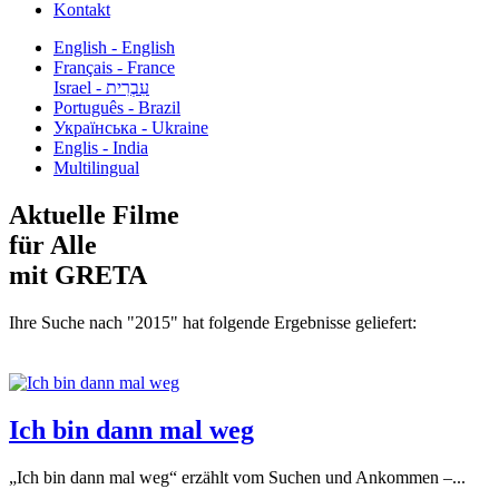
Kontakt
English - English
Français - France
עִבְרִית - Israel
Português - Brazil
Українська - Ukraine
Englis - India
Multilingual
Aktuelle Filme
für Alle
mit GRETA
Ihre Suche nach "2015" hat folgende Ergebnisse geliefert:
Ich bin dann mal weg
„Ich bin dann mal weg“ erzählt vom Suchen und Ankommen –...