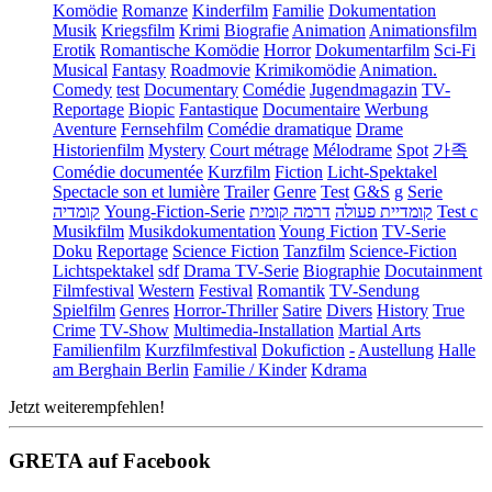
Komödie
Romanze
Kinderfilm
Familie
Dokumentation
Musik
Kriegsfilm
Krimi
Biografie
Animation
Animationsfilm
Erotik
Romantische Komödie
Horror
Dokumentarfilm
Sci-Fi
Musical
Fantasy
Roadmovie
Krimikomödie
Animation.
Comedy
test
Documentary
Comédie
Jugendmagazin
TV-
Reportage
Biopic
Fantastique
Documentaire
Werbung
Aventure
Fernsehfilm
Comédie dramatique
Drame
Historienfilm
Mystery
Court métrage
Mélodrame
Spot
가족
Comédie documentée
Kurzfilm
Fiction
Licht-Spektakel
Spectacle son et lumière
Trailer
Genre
Test
G&S
g
Serie
קומדיה
Young-Fiction-Serie
דרמה קומית
קומדיית פעולה
Test c
Musikfilm
Musikdokumentation
Young Fiction
TV-Serie
Doku
Reportage
Science Fiction
Tanzfilm
Science-Fiction
Lichtspektakel
sdf
Drama TV-Serie
Biographie
Docutainment
Filmfestival
Western
Festival
Romantik
TV-Sendung
Spielfilm
Genres
Horror-Thriller
Satire
Divers
History
True
Crime
TV-Show
Multimedia-Installation
Martial Arts
Familienfilm
Kurzfilmfestival
Dokufiction
-
Austellung
Halle
am Berghain Berlin
Familie / Kinder
Kdrama
Jetzt weiterempfehlen!
GRETA auf Facebook