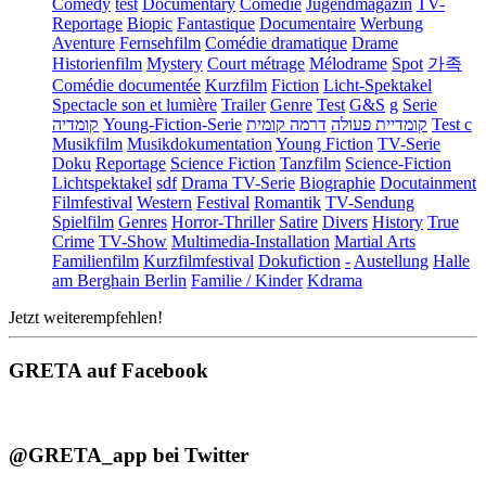
Comedy
test
Documentary
Comédie
Jugendmagazin
TV-
Reportage
Biopic
Fantastique
Documentaire
Werbung
Aventure
Fernsehfilm
Comédie dramatique
Drame
Historienfilm
Mystery
Court métrage
Mélodrame
Spot
가족
Comédie documentée
Kurzfilm
Fiction
Licht-Spektakel
Spectacle son et lumière
Trailer
Genre
Test
G&S
g
Serie
קומדיה
Young-Fiction-Serie
דרמה קומית
קומדיית פעולה
Test c
Musikfilm
Musikdokumentation
Young Fiction
TV-Serie
Doku
Reportage
Science Fiction
Tanzfilm
Science-Fiction
Lichtspektakel
sdf
Drama TV-Serie
Biographie
Docutainment
Filmfestival
Western
Festival
Romantik
TV-Sendung
Spielfilm
Genres
Horror-Thriller
Satire
Divers
History
True
Crime
TV-Show
Multimedia-Installation
Martial Arts
Familienfilm
Kurzfilmfestival
Dokufiction
-
Austellung
Halle
am Berghain Berlin
Familie / Kinder
Kdrama
Jetzt weiterempfehlen!
GRETA auf Facebook
@GRETA_app bei Twitter