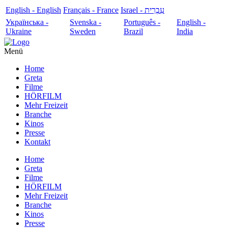
English - English
Français - France
עִבְרִית - Israel
Українська -
Svenska -
Português -
English -
Ukraine
Sweden
Brazil
India
Menü
Home
Greta
Filme
HÖRFILM
Mehr Freizeit
Branche
Kinos
Presse
Kontakt
Home
Greta
Filme
HÖRFILM
Mehr Freizeit
Branche
Kinos
Presse