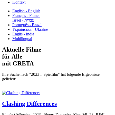
Kontakt
English - English
Français - France
עִבְרִית - Israel
Português - Brazil
Українська - Ukraine
Englis - India
Multilingual
Aktuelle Filme
für Alle
mit GRETA
Ihre Suche nach "2023 :: Spielfilm" hat folgende Ergebnisse
geliefert:
Clashing Differences
Filmfest München 2023 - Neues Deutsches Kino MI, 28. JUNI –...