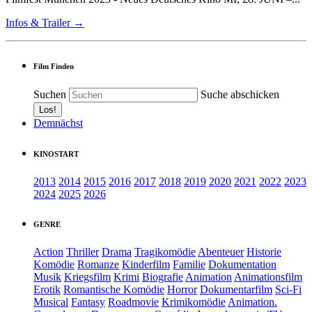
Infos & Trailer →
Film Finden
Suchen
Suche abschicken
Demnächst
KINOSTART
2013
2014
2015
2016
2017
2018
2019
2020
2021
2022
2023
2024
2025
2026
GENRE
Action
Thriller
Drama
Tragikomödie
Abenteuer
Historie
Komödie
Romanze
Kinderfilm
Familie
Dokumentation
Musik
Kriegsfilm
Krimi
Biografie
Animation
Animationsfilm
Erotik
Romantische Komödie
Horror
Dokumentarfilm
Sci-Fi
Musical
Fantasy
Roadmovie
Krimikomödie
Animation.