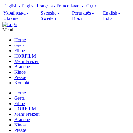
English - English
Français - France
עִבְרִית - Israel
Українська -
Svenska -
Português -
English -
Ukraine
Sweden
Brazil
India
Menü
Home
Greta
Filme
HÖRFILM
Mehr Freizeit
Branche
Kinos
Presse
Kontakt
Home
Greta
Filme
HÖRFILM
Mehr Freizeit
Branche
Kinos
Presse