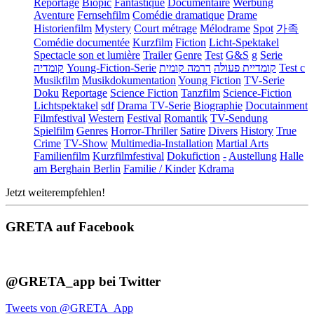
Reportage
Biopic
Fantastique
Documentaire
Werbung
Aventure
Fernsehfilm
Comédie dramatique
Drame
Historienfilm
Mystery
Court métrage
Mélodrame
Spot
가족
Comédie documentée
Kurzfilm
Fiction
Licht-Spektakel
Spectacle son et lumière
Trailer
Genre
Test
G&S
g
Serie
קומדיה
Young-Fiction-Serie
דרמה קומית
קומדיית פעולה
Test c
Musikfilm
Musikdokumentation
Young Fiction
TV-Serie
Doku
Reportage
Science Fiction
Tanzfilm
Science-Fiction
Lichtspektakel
sdf
Drama TV-Serie
Biographie
Docutainment
Filmfestival
Western
Festival
Romantik
TV-Sendung
Spielfilm
Genres
Horror-Thriller
Satire
Divers
History
True
Crime
TV-Show
Multimedia-Installation
Martial Arts
Familienfilm
Kurzfilmfestival
Dokufiction
-
Austellung
Halle
am Berghain Berlin
Familie / Kinder
Kdrama
Jetzt weiterempfehlen!
GRETA auf Facebook
@GRETA_app bei Twitter
Tweets von @GRETA_App