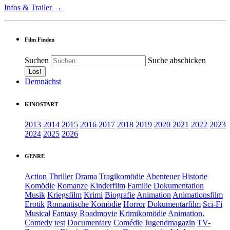
Infos & Trailer →
Film Finden
Suchen
Suche abschicken
Demnächst
KINOSTART
2013
2014
2015
2016
2017
2018
2019
2020
2021
2022
2023
2024
2025
2026
GENRE
Action
Thriller
Drama
Tragikomödie
Abenteuer
Historie
Komödie
Romanze
Kinderfilm
Familie
Dokumentation
Musik
Kriegsfilm
Krimi
Biografie
Animation
Animationsfilm
Erotik
Romantische Komödie
Horror
Dokumentarfilm
Sci-Fi
Musical
Fantasy
Roadmovie
Krimikomödie
Animation.
Comedy
test
Documentary
Comédie
Jugendmagazin
TV-