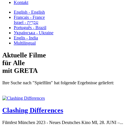
Kontakt
English - English
Français - France
עִבְרִית - Israel
Português - Brazil
Українська - Ukraine
Englis - India
Multilingual
Aktuelle Filme
für Alle
mit GRETA
Ihre Suche nach "Spielfilm" hat folgende Ergebnisse geliefert:
Clashing Differences
Filmfest München 2023 - Neues Deutsches Kino MI, 28. JUNI –...