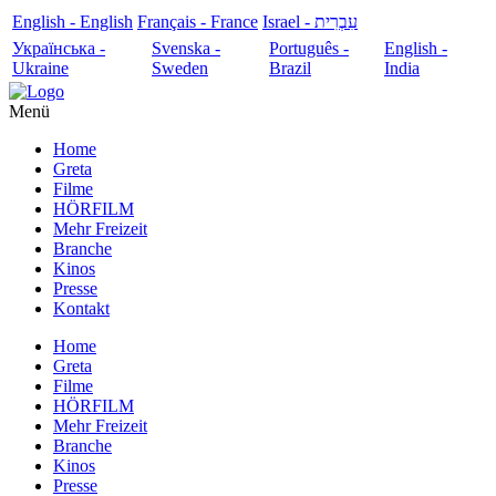
English - English
Français - France
עִבְרִית - Israel
Українська -
Svenska -
Português -
English -
Ukraine
Sweden
Brazil
India
Menü
Home
Greta
Filme
HÖRFILM
Mehr Freizeit
Branche
Kinos
Presse
Kontakt
Home
Greta
Filme
HÖRFILM
Mehr Freizeit
Branche
Kinos
Presse