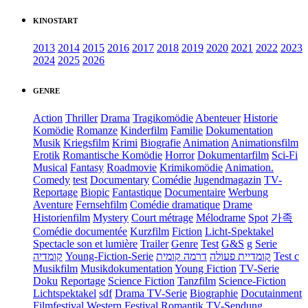
KINOSTART
2013
2014
2015
2016
2017
2018
2019
2020
2021
2022
2023
2024
2025
2026
GENRE
Action
Thriller
Drama
Tragikomödie
Abenteuer
Historie
Komödie
Romanze
Kinderfilm
Familie
Dokumentation
Musik
Kriegsfilm
Krimi
Biografie
Animation
Animationsfilm
Erotik
Romantische Komödie
Horror
Dokumentarfilm
Sci-Fi
Musical
Fantasy
Roadmovie
Krimikomödie
Animation.
Comedy
test
Documentary
Comédie
Jugendmagazin
TV-
Reportage
Biopic
Fantastique
Documentaire
Werbung
Aventure
Fernsehfilm
Comédie dramatique
Drame
Historienfilm
Mystery
Court métrage
Mélodrame
Spot
가족
Comédie documentée
Kurzfilm
Fiction
Licht-Spektakel
Spectacle son et lumière
Trailer
Genre
Test
G&S
g
Serie
קומדיה
Young-Fiction-Serie
דרמה קומית
קומדיית פעולה
Test c
Musikfilm
Musikdokumentation
Young Fiction
TV-Serie
Doku
Reportage
Science Fiction
Tanzfilm
Science-Fiction
Lichtspektakel
sdf
Drama TV-Serie
Biographie
Docutainment
Filmfestival
Western
Festival
Romantik
TV-Sendung