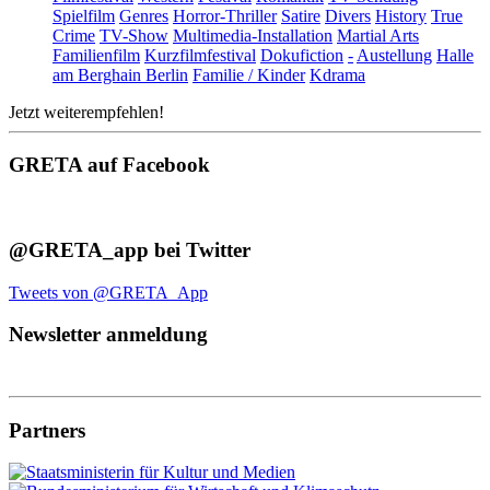
Spielfilm
Genres
Horror-Thriller
Satire
Divers
History
True
Crime
TV-Show
Multimedia-Installation
Martial Arts
Familienfilm
Kurzfilmfestival
Dokufiction
-
Austellung
Halle
am Berghain Berlin
Familie / Kinder
Kdrama
Jetzt weiterempfehlen!
GRETA auf Facebook
@GRETA_app bei Twitter
Tweets von @GRETA_App
Newsletter anmeldung
Partners