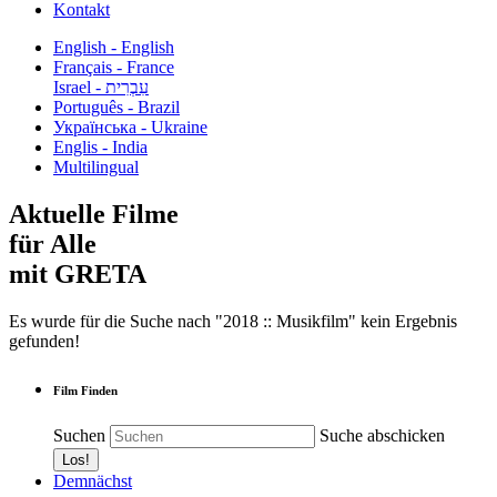
Kontakt
English - English
Français - France
עִבְרִית - Israel
Português - Brazil
Українська - Ukraine
Englis - India
Multilingual
Aktuelle Filme
für Alle
mit GRETA
Es wurde für die Suche nach "2018 :: Musikfilm" kein Ergebnis
gefunden!
Film Finden
Suchen
Suche abschicken
Demnächst