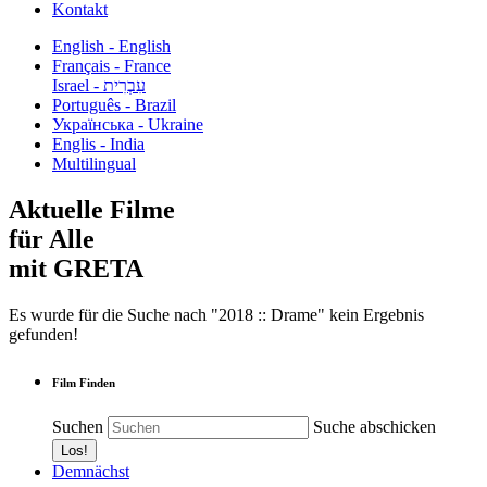
Kontakt
English - English
Français - France
עִבְרִית - Israel
Português - Brazil
Українська - Ukraine
Englis - India
Multilingual
Aktuelle Filme
für Alle
mit GRETA
Es wurde für die Suche nach "2018 :: Drame" kein Ergebnis
gefunden!
Film Finden
Suchen
Suche abschicken
Demnächst