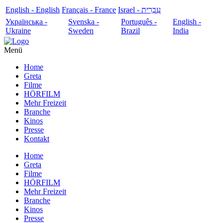
English - English
Français - France
עִבְרִית - Israel
Українська -
Svenska -
Português -
English -
Ukraine
Sweden
Brazil
India
Menü
Home
Greta
Filme
HÖRFILM
Mehr Freizeit
Branche
Kinos
Presse
Kontakt
Home
Greta
Filme
HÖRFILM
Mehr Freizeit
Branche
Kinos
Presse