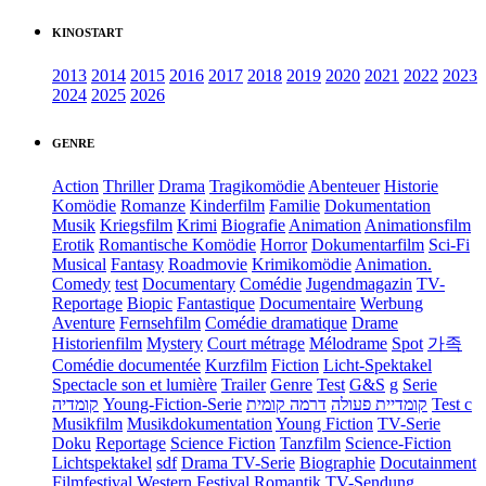
KINOSTART
2013
2014
2015
2016
2017
2018
2019
2020
2021
2022
2023
2024
2025
2026
GENRE
Action
Thriller
Drama
Tragikomödie
Abenteuer
Historie
Komödie
Romanze
Kinderfilm
Familie
Dokumentation
Musik
Kriegsfilm
Krimi
Biografie
Animation
Animationsfilm
Erotik
Romantische Komödie
Horror
Dokumentarfilm
Sci-Fi
Musical
Fantasy
Roadmovie
Krimikomödie
Animation.
Comedy
test
Documentary
Comédie
Jugendmagazin
TV-
Reportage
Biopic
Fantastique
Documentaire
Werbung
Aventure
Fernsehfilm
Comédie dramatique
Drame
Historienfilm
Mystery
Court métrage
Mélodrame
Spot
가족
Comédie documentée
Kurzfilm
Fiction
Licht-Spektakel
Spectacle son et lumière
Trailer
Genre
Test
G&S
g
Serie
קומדיה
Young-Fiction-Serie
דרמה קומית
קומדיית פעולה
Test c
Musikfilm
Musikdokumentation
Young Fiction
TV-Serie
Doku
Reportage
Science Fiction
Tanzfilm
Science-Fiction
Lichtspektakel
sdf
Drama TV-Serie
Biographie
Docutainment
Filmfestival
Western
Festival
Romantik
TV-Sendung