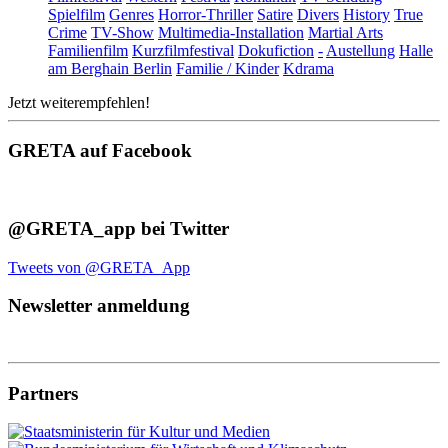
Spielfilm
Genres
Horror-Thriller
Satire
Divers
History
True
Crime
TV-Show
Multimedia-Installation
Martial Arts
Familienfilm
Kurzfilmfestival
Dokufiction
-
Austellung
Halle
am Berghain Berlin
Familie / Kinder
Kdrama
Jetzt weiterempfehlen!
GRETA auf Facebook
@GRETA_app bei Twitter
Tweets von @GRETA_App
Newsletter anmeldung
Partners