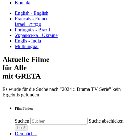
Kontakt
English - English
Français - France
עִבְרִית - Israel
Português - Brazil
Українська - Ukraine
Englis - India
Multilingual
Aktuelle Filme
für Alle
mit GRETA
Es wurde für die Suche nach "2024 :: Drama TV-Serie" kein
Ergebnis gefunden!
Film Finden
Suchen
Suche abschicken
Demnächst