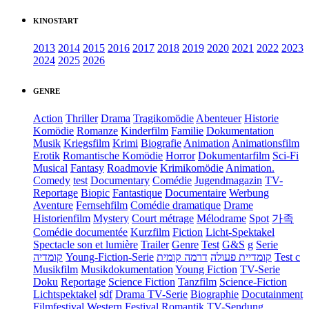
KINOSTART
2013
2014
2015
2016
2017
2018
2019
2020
2021
2022
2023
2024
2025
2026
GENRE
Action
Thriller
Drama
Tragikomödie
Abenteuer
Historie
Komödie
Romanze
Kinderfilm
Familie
Dokumentation
Musik
Kriegsfilm
Krimi
Biografie
Animation
Animationsfilm
Erotik
Romantische Komödie
Horror
Dokumentarfilm
Sci-Fi
Musical
Fantasy
Roadmovie
Krimikomödie
Animation.
Comedy
test
Documentary
Comédie
Jugendmagazin
TV-
Reportage
Biopic
Fantastique
Documentaire
Werbung
Aventure
Fernsehfilm
Comédie dramatique
Drame
Historienfilm
Mystery
Court métrage
Mélodrame
Spot
가족
Comédie documentée
Kurzfilm
Fiction
Licht-Spektakel
Spectacle son et lumière
Trailer
Genre
Test
G&S
g
Serie
קומדיה
Young-Fiction-Serie
דרמה קומית
קומדיית פעולה
Test c
Musikfilm
Musikdokumentation
Young Fiction
TV-Serie
Doku
Reportage
Science Fiction
Tanzfilm
Science-Fiction
Lichtspektakel
sdf
Drama TV-Serie
Biographie
Docutainment
Filmfestival
Western
Festival
Romantik
TV-Sendung