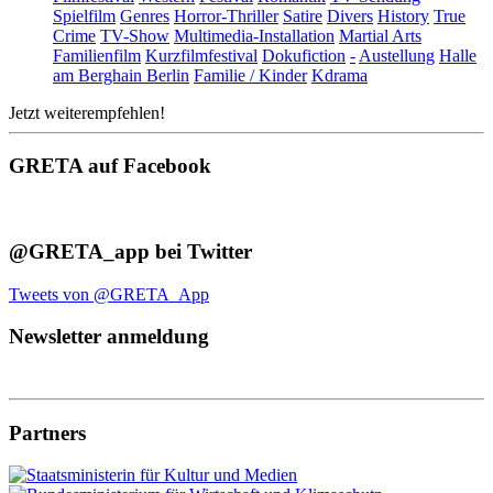
Spielfilm
Genres
Horror-Thriller
Satire
Divers
History
True
Crime
TV-Show
Multimedia-Installation
Martial Arts
Familienfilm
Kurzfilmfestival
Dokufiction
-
Austellung
Halle
am Berghain Berlin
Familie / Kinder
Kdrama
Jetzt weiterempfehlen!
GRETA auf Facebook
@GRETA_app bei Twitter
Tweets von @GRETA_App
Newsletter anmeldung
Partners