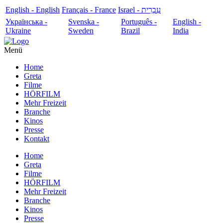
English - English
Français - France
עִבְרִית - Israel
Українська -
Svenska -
Português -
English -
Ukraine
Sweden
Brazil
India
Menü
Home
Greta
Filme
HÖRFILM
Mehr Freizeit
Branche
Kinos
Presse
Kontakt
Home
Greta
Filme
HÖRFILM
Mehr Freizeit
Branche
Kinos
Presse