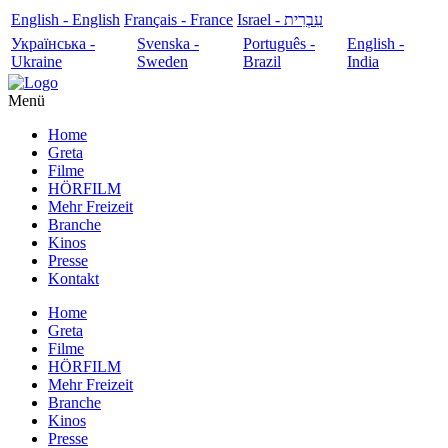
English - English
Français - France
עִבְרִית - Israel
Українська -
Svenska -
Português -
English -
Ukraine
Sweden
Brazil
India
Menü
Home
Greta
Filme
HÖRFILM
Mehr Freizeit
Branche
Kinos
Presse
Kontakt
Home
Greta
Filme
HÖRFILM
Mehr Freizeit
Branche
Kinos
Presse