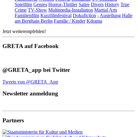
Spielfilm
Genres
Horror-Thriller
Satire
Divers
History
True
Crime
TV-Show
Multimedia-Installation
Martial Arts
Familienfilm
Kurzfilmfestival
Dokufiction
-
Austellung
Halle
am Berghain Berlin
Familie / Kinder
Kdrama
Jetzt weiterempfehlen!
GRETA auf Facebook
@GRETA_app bei Twitter
Tweets von @GRETA_App
Newsletter anmeldung
Partners