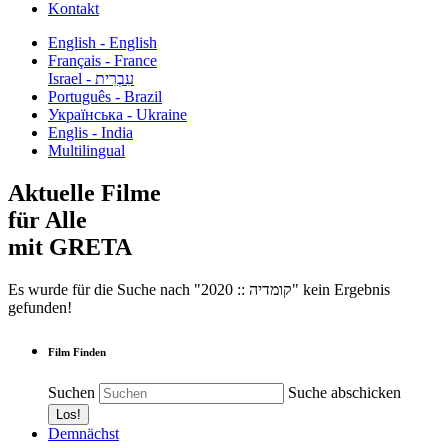
Kontakt
English - English
Français - France
עִבְרִית - Israel
Português - Brazil
Українська - Ukraine
Englis - India
Multilingual
Aktuelle Filme
für Alle
mit GRETA
Es wurde für die Suche nach "2020 :: קומדיה" kein Ergebnis
gefunden!
Film Finden
Suchen
Suche abschicken
Demnächst