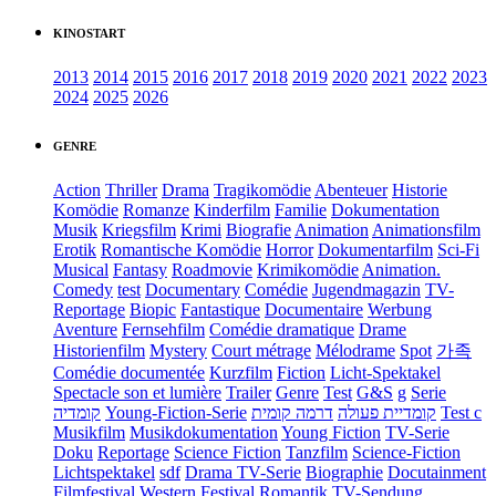
KINOSTART
2013
2014
2015
2016
2017
2018
2019
2020
2021
2022
2023
2024
2025
2026
GENRE
Action
Thriller
Drama
Tragikomödie
Abenteuer
Historie
Komödie
Romanze
Kinderfilm
Familie
Dokumentation
Musik
Kriegsfilm
Krimi
Biografie
Animation
Animationsfilm
Erotik
Romantische Komödie
Horror
Dokumentarfilm
Sci-Fi
Musical
Fantasy
Roadmovie
Krimikomödie
Animation.
Comedy
test
Documentary
Comédie
Jugendmagazin
TV-
Reportage
Biopic
Fantastique
Documentaire
Werbung
Aventure
Fernsehfilm
Comédie dramatique
Drame
Historienfilm
Mystery
Court métrage
Mélodrame
Spot
가족
Comédie documentée
Kurzfilm
Fiction
Licht-Spektakel
Spectacle son et lumière
Trailer
Genre
Test
G&S
g
Serie
קומדיה
Young-Fiction-Serie
דרמה קומית
קומדיית פעולה
Test c
Musikfilm
Musikdokumentation
Young Fiction
TV-Serie
Doku
Reportage
Science Fiction
Tanzfilm
Science-Fiction
Lichtspektakel
sdf
Drama TV-Serie
Biographie
Docutainment
Filmfestival
Western
Festival
Romantik
TV-Sendung