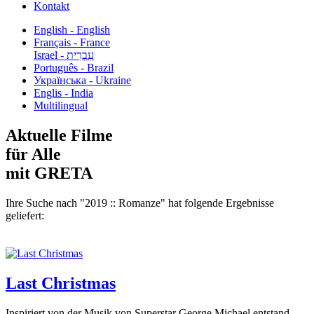
Kontakt
English - English
Français - France
עִבְרִית - Israel
Português - Brazil
Українська - Ukraine
Englis - India
Multilingual
Aktuelle Filme
für Alle
mit GRETA
Ihre Suche nach "2019 :: Romanze" hat folgende Ergebnisse
geliefert:
Last Christmas
Inspiriert von der Musik von Superstar George Michael entstand,...