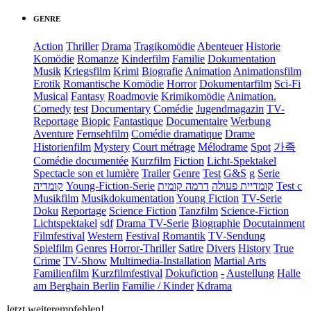
GENRE
Action
Thriller
Drama
Tragikomödie
Abenteuer
Historie
Komödie
Romanze
Kinderfilm
Familie
Dokumentation
Musik
Kriegsfilm
Krimi
Biografie
Animation
Animationsfilm
Erotik
Romantische Komödie
Horror
Dokumentarfilm
Sci-Fi
Musical
Fantasy
Roadmovie
Krimikomödie
Animation.
Comedy
test
Documentary
Comédie
Jugendmagazin
TV-
Reportage
Biopic
Fantastique
Documentaire
Werbung
Aventure
Fernsehfilm
Comédie dramatique
Drame
Historienfilm
Mystery
Court métrage
Mélodrame
Spot
가족
Comédie documentée
Kurzfilm
Fiction
Licht-Spektakel
Spectacle son et lumière
Trailer
Genre
Test
G&S
g
Serie
קומדיה
Young-Fiction-Serie
דרמה קומית
קומדיית פעולה
Test c
Musikfilm
Musikdokumentation
Young Fiction
TV-Serie
Doku
Reportage
Science Fiction
Tanzfilm
Science-Fiction
Lichtspektakel
sdf
Drama TV-Serie
Biographie
Docutainment
Filmfestival
Western
Festival
Romantik
TV-Sendung
Spielfilm
Genres
Horror-Thriller
Satire
Divers
History
True
Crime
TV-Show
Multimedia-Installation
Martial Arts
Familienfilm
Kurzfilmfestival
Dokufiction
-
Austellung
Halle
am Berghain Berlin
Familie / Kinder
Kdrama
Jetzt weiterempfehlen!