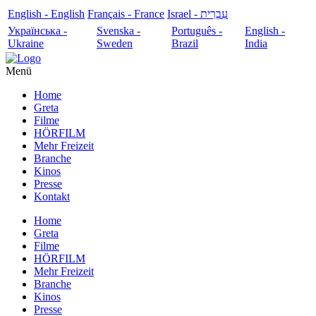
English - English
Français - France
עִבְרִית - Israel
Українська -
Svenska -
Português -
English -
Ukraine
Sweden
Brazil
India
Menü
Home
Greta
Filme
HÖRFILM
Mehr Freizeit
Branche
Kinos
Presse
Kontakt
Home
Greta
Filme
HÖRFILM
Mehr Freizeit
Branche
Kinos
Presse