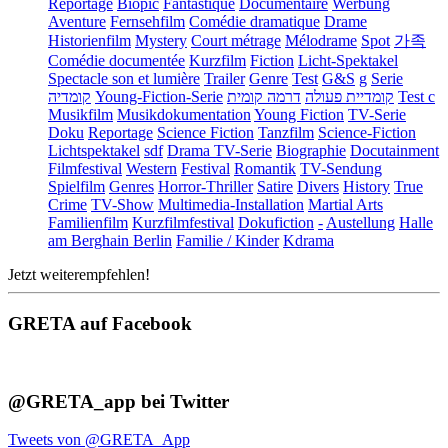
Reportage
Biopic
Fantastique
Documentaire
Werbung
Aventure
Fernsehfilm
Comédie dramatique
Drame
Historienfilm
Mystery
Court métrage
Mélodrame
Spot
가족
Comédie documentée
Kurzfilm
Fiction
Licht-Spektakel
Spectacle son et lumière
Trailer
Genre
Test
G&S
g
Serie
קומדיה
Young-Fiction-Serie
דרמה קומית
קומדיית פעולה
Test c
Musikfilm
Musikdokumentation
Young Fiction
TV-Serie
Doku
Reportage
Science Fiction
Tanzfilm
Science-Fiction
Lichtspektakel
sdf
Drama TV-Serie
Biographie
Docutainment
Filmfestival
Western
Festival
Romantik
TV-Sendung
Spielfilm
Genres
Horror-Thriller
Satire
Divers
History
True
Crime
TV-Show
Multimedia-Installation
Martial Arts
Familienfilm
Kurzfilmfestival
Dokufiction
-
Austellung
Halle
am Berghain Berlin
Familie / Kinder
Kdrama
Jetzt weiterempfehlen!
GRETA auf Facebook
@GRETA_app bei Twitter
Tweets von @GRETA_App