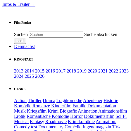
Infos & Trailer →
Film Finden
Suchen
Suche abschicken
Demnächst
KINOSTART
2013
2014
2015
2016
2017
2018
2019
2020
2021
2022
2023
2024
2025
2026
GENRE
Action
Thriller
Drama
Tragikomödie
Abenteuer
Historie
Komödie
Romanze
Kinderfilm
Familie
Dokumentation
Musik
Kriegsfilm
Krimi
Biografie
Animation
Animationsfilm
Erotik
Romantische Komödie
Horror
Dokumentarfilm
Sci-Fi
Musical
Fantasy
Roadmovie
Krimikomödie
Animation.
Comedy
test
Documentary
Comédie
Jugendmagazin
TV-