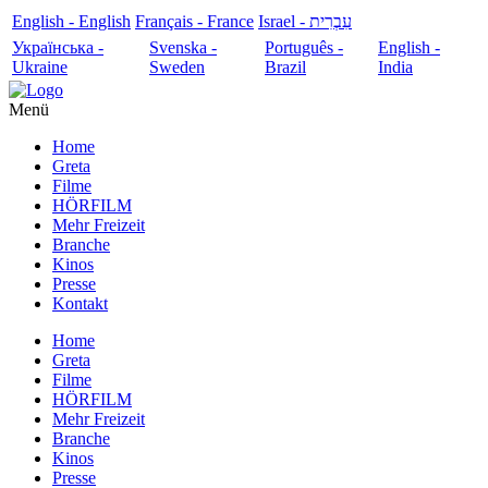
English - English
Français - France
עִבְרִית - Israel
Українська -
Svenska -
Português -
English -
Ukraine
Sweden
Brazil
India
Menü
Home
Greta
Filme
HÖRFILM
Mehr Freizeit
Branche
Kinos
Presse
Kontakt
Home
Greta
Filme
HÖRFILM
Mehr Freizeit
Branche
Kinos
Presse