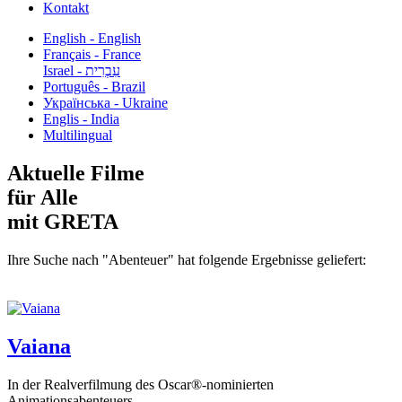
Kontakt
English - English
Français - France
עִבְרִית - Israel
Português - Brazil
Українська - Ukraine
Englis - India
Multilingual
Aktuelle Filme
für Alle
mit GRETA
Ihre Suche nach "Abenteuer" hat folgende Ergebnisse geliefert:
Vaiana
In der Realverfilmung des Oscar®-nominierten
Animationsabenteuers...