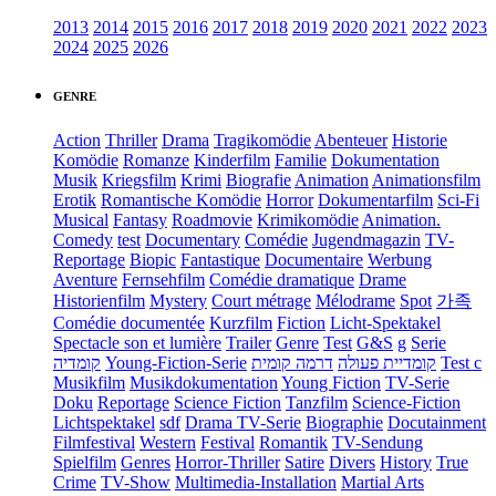
2013
2014
2015
2016
2017
2018
2019
2020
2021
2022
2023
2024
2025
2026
GENRE
Action
Thriller
Drama
Tragikomödie
Abenteuer
Historie
Komödie
Romanze
Kinderfilm
Familie
Dokumentation
Musik
Kriegsfilm
Krimi
Biografie
Animation
Animationsfilm
Erotik
Romantische Komödie
Horror
Dokumentarfilm
Sci-Fi
Musical
Fantasy
Roadmovie
Krimikomödie
Animation.
Comedy
test
Documentary
Comédie
Jugendmagazin
TV-
Reportage
Biopic
Fantastique
Documentaire
Werbung
Aventure
Fernsehfilm
Comédie dramatique
Drame
Historienfilm
Mystery
Court métrage
Mélodrame
Spot
가족
Comédie documentée
Kurzfilm
Fiction
Licht-Spektakel
Spectacle son et lumière
Trailer
Genre
Test
G&S
g
Serie
קומדיה
Young-Fiction-Serie
דרמה קומית
קומדיית פעולה
Test c
Musikfilm
Musikdokumentation
Young Fiction
TV-Serie
Doku
Reportage
Science Fiction
Tanzfilm
Science-Fiction
Lichtspektakel
sdf
Drama TV-Serie
Biographie
Docutainment
Filmfestival
Western
Festival
Romantik
TV-Sendung
Spielfilm
Genres
Horror-Thriller
Satire
Divers
History
True
Crime
TV-Show
Multimedia-Installation
Martial Arts