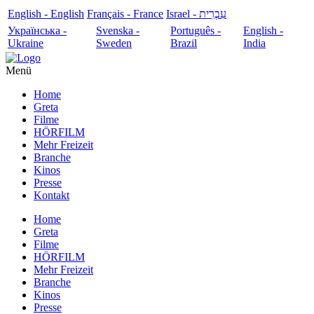
English - English
Français - France
עִבְרִית - Israel
Українська -
Svenska -
Português -
English -
Ukraine
Sweden
Brazil
India
Menü
Home
Greta
Filme
HÖRFILM
Mehr Freizeit
Branche
Kinos
Presse
Kontakt
Home
Greta
Filme
HÖRFILM
Mehr Freizeit
Branche
Kinos
Presse