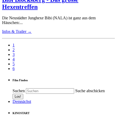
Hexentreffen
Die Neustädter Junghexe Bibi (NALA) ist ganz aus dem
Häuschen:...
Infos & Trailer →
1
2
3
4
5
6
Film Finden
Suchen
Suche abschicken
Demnächst
KINOSTART