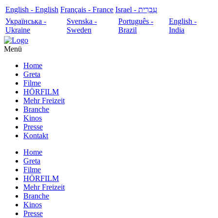
English - English
Français - France
עִבְרִית - Israel
Українська -
Svenska -
Português -
English -
Ukraine
Sweden
Brazil
India
Menü
Home
Greta
Filme
HÖRFILM
Mehr Freizeit
Branche
Kinos
Presse
Kontakt
Home
Greta
Filme
HÖRFILM
Mehr Freizeit
Branche
Kinos
Presse