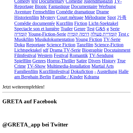
Comedy
test
Documentary
Comédie
Jugendmagazin
TV-
Reportage
Biopic
Fantastique
Documentaire
Werbung
Aventure
Fernsehfilm
Comédie dramatique
Drame
Historienfilm
Mystery
Court métrage
Mélodrame
Spot
가족
Comédie documentée
Kurzfilm
Fiction
Licht-Spektakel
Spectacle son et lumière
Trailer
Genre
Test
G&S
g
Serie
קומדיה
Young-Fiction-Serie
דרמה קומית
קומדיית פעולה
Test c
Musikfilm
Musikdokumentation
Young Fiction
TV-Serie
Doku
Reportage
Science Fiction
Tanzfilm
Science-Fiction
Lichtspektakel
sdf
Drama TV-Serie
Biographie
Docutainment
Filmfestival
Western
Festival
Romantik
TV-Sendung
Spielfilm
Genres
Horror-Thriller
Satire
Divers
History
True
Crime
TV-Show
Multimedia-Installation
Martial Arts
Familienfilm
Kurzfilmfestival
Dokufiction
-
Austellung
Halle
am Berghain Berlin
Familie / Kinder
Kdrama
Jetzt weiterempfehlen!
GRETA auf Facebook
@GRETA_app bei Twitter