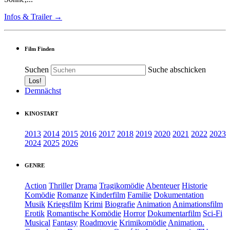
Infos & Trailer →
Film Finden
Suchen
Suche abschicken
Demnächst
KINOSTART
2013
2014
2015
2016
2017
2018
2019
2020
2021
2022
2023
2024
2025
2026
GENRE
Action
Thriller
Drama
Tragikomödie
Abenteuer
Historie
Komödie
Romanze
Kinderfilm
Familie
Dokumentation
Musik
Kriegsfilm
Krimi
Biografie
Animation
Animationsfilm
Erotik
Romantische Komödie
Horror
Dokumentarfilm
Sci-Fi
Musical
Fantasy
Roadmovie
Krimikomödie
Animation.