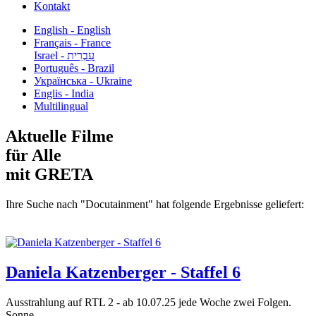
Kontakt
English - English
Français - France
עִבְרִית - Israel
Português - Brazil
Українська - Ukraine
Englis - India
Multilingual
Aktuelle Filme
für Alle
mit GRETA
Ihre Suche nach "Docutainment" hat folgende Ergebnisse geliefert:
Daniela Katzenberger - Staffel 6
Ausstrahlung auf RTL 2 - ab 10.07.25 jede Woche zwei Folgen.
Sonne,...