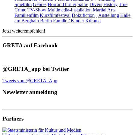
Spielfilm
Genres
Horror-Thriller
Satire
Divers
History
True
Crime
TV-Show
Multimedia-Installation
Martial Arts
Familienfilm
Kurzfilmfestival
Dokufiction
-
Austellung
Halle
am Berghain Berlin
Familie / Kinder
Kdrama
Jetzt weiterempfehlen!
GRETA auf Facebook
@GRETA_app bei Twitter
Tweets von @GRETA_App
Newsletter anmeldung
Partners