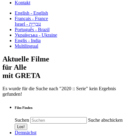
Kontakt
English - English
Français - France
עִבְרִית - Israel
Português - Brazil
Українська - Ukraine
Englis - India
Multilingual
Aktuelle Filme
für Alle
mit GRETA
Es wurde für die Suche nach "2020 :: Serie" kein Ergebnis
gefunden!
Film Finden
Suchen
Suche abschicken
Demnächst