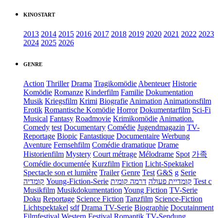
KINOSTART
2013
2014
2015
2016
2017
2018
2019
2020
2021
2022
2023
2024
2025
2026
GENRE
Action
Thriller
Drama
Tragikomödie
Abenteuer
Historie
Komödie
Romanze
Kinderfilm
Familie
Dokumentation
Musik
Kriegsfilm
Krimi
Biografie
Animation
Animationsfilm
Erotik
Romantische Komödie
Horror
Dokumentarfilm
Sci-Fi
Musical
Fantasy
Roadmovie
Krimikomödie
Animation.
Comedy
test
Documentary
Comédie
Jugendmagazin
TV-
Reportage
Biopic
Fantastique
Documentaire
Werbung
Aventure
Fernsehfilm
Comédie dramatique
Drame
Historienfilm
Mystery
Court métrage
Mélodrame
Spot
가족
Comédie documentée
Kurzfilm
Fiction
Licht-Spektakel
Spectacle son et lumière
Trailer
Genre
Test
G&S
g
Serie
קומדיה
Young-Fiction-Serie
דרמה קומית
קומדיית פעולה
Test c
Musikfilm
Musikdokumentation
Young Fiction
TV-Serie
Doku
Reportage
Science Fiction
Tanzfilm
Science-Fiction
Lichtspektakel
sdf
Drama TV-Serie
Biographie
Docutainment
Filmfestival
Western
Festival
Romantik
TV-Sendung