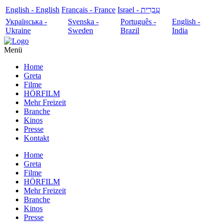
English - English
Français - France
עִבְרִית - Israel
Українська -
Svenska -
Português -
English -
Ukraine
Sweden
Brazil
India
Menü
Home
Greta
Filme
HÖRFILM
Mehr Freizeit
Branche
Kinos
Presse
Kontakt
Home
Greta
Filme
HÖRFILM
Mehr Freizeit
Branche
Kinos
Presse