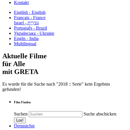
Kontakt
English - English
Français - France
עִבְרִית - Israel
Português - Brazil
Українська - Ukraine
Englis - India
Multilingual
Aktuelle Filme
für Alle
mit GRETA
Es wurde für die Suche nach "2018 :: Serie" kein Ergebnis
gefunden!
Film Finden
Suchen
Suche abschicken
Demnächst