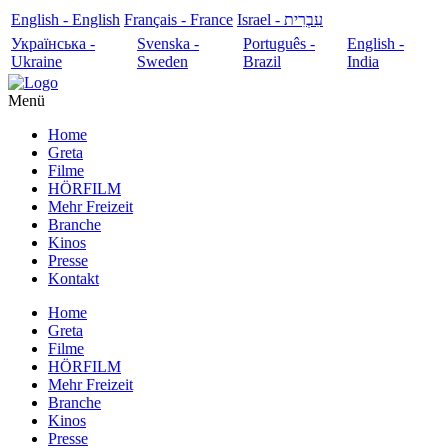
English - English
Français - France
עִבְרִית - Israel
Українська -
Svenska -
Português -
English -
Ukraine
Sweden
Brazil
India
Menü
Home
Greta
Filme
HÖRFILM
Mehr Freizeit
Branche
Kinos
Presse
Kontakt
Home
Greta
Filme
HÖRFILM
Mehr Freizeit
Branche
Kinos
Presse