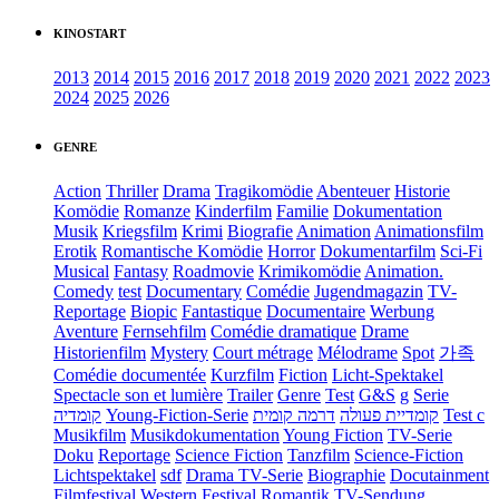
KINOSTART
2013
2014
2015
2016
2017
2018
2019
2020
2021
2022
2023
2024
2025
2026
GENRE
Action
Thriller
Drama
Tragikomödie
Abenteuer
Historie
Komödie
Romanze
Kinderfilm
Familie
Dokumentation
Musik
Kriegsfilm
Krimi
Biografie
Animation
Animationsfilm
Erotik
Romantische Komödie
Horror
Dokumentarfilm
Sci-Fi
Musical
Fantasy
Roadmovie
Krimikomödie
Animation.
Comedy
test
Documentary
Comédie
Jugendmagazin
TV-
Reportage
Biopic
Fantastique
Documentaire
Werbung
Aventure
Fernsehfilm
Comédie dramatique
Drame
Historienfilm
Mystery
Court métrage
Mélodrame
Spot
가족
Comédie documentée
Kurzfilm
Fiction
Licht-Spektakel
Spectacle son et lumière
Trailer
Genre
Test
G&S
g
Serie
קומדיה
Young-Fiction-Serie
דרמה קומית
קומדיית פעולה
Test c
Musikfilm
Musikdokumentation
Young Fiction
TV-Serie
Doku
Reportage
Science Fiction
Tanzfilm
Science-Fiction
Lichtspektakel
sdf
Drama TV-Serie
Biographie
Docutainment
Filmfestival
Western
Festival
Romantik
TV-Sendung