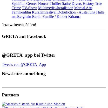
Spielfilm
Genres
Horror-Thriller
Satire
Divers
History
True
Crime
TV-Show
Multimedia-Installation
Martial Arts
Familienfilm
Kurzfilmfestival
Dokufiction
-
Austellung
Halle
am Berghain Berlin
Familie / Kinder
Kdrama
Jetzt weiterempfehlen!
GRETA auf Facebook
@GRETA_app bei Twitter
Tweets von @GRETA_App
Newsletter anmeldung
Partners