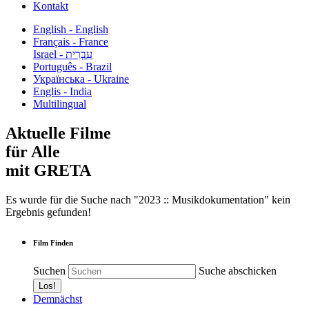
Kontakt
English - English
Français - France
עִבְרִית - Israel
Português - Brazil
Українська - Ukraine
Englis - India
Multilingual
Aktuelle Filme
für Alle
mit GRETA
Es wurde für die Suche nach "2023 :: Musikdokumentation" kein
Ergebnis gefunden!
Film Finden
Suchen
Suche abschicken
Demnächst