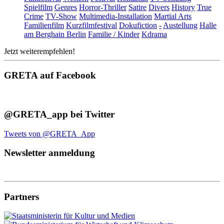
Spielfilm
Genres
Horror-Thriller
Satire
Divers
History
True
Crime
TV-Show
Multimedia-Installation
Martial Arts
Familienfilm
Kurzfilmfestival
Dokufiction
-
Austellung
Halle
am Berghain Berlin
Familie / Kinder
Kdrama
Jetzt weiterempfehlen!
GRETA auf Facebook
@GRETA_app bei Twitter
Tweets von @GRETA_App
Newsletter anmeldung
Partners