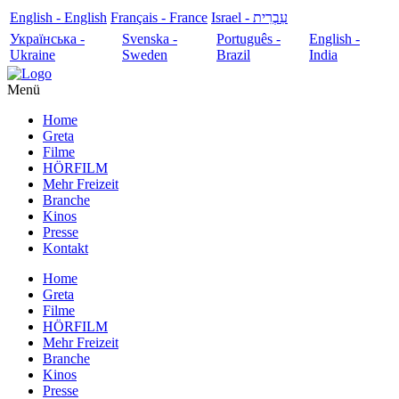
English - English
Français - France
עִבְרִית - Israel
Українська -
Svenska -
Português -
English -
Ukraine
Sweden
Brazil
India
Menü
Home
Greta
Filme
HÖRFILM
Mehr Freizeit
Branche
Kinos
Presse
Kontakt
Home
Greta
Filme
HÖRFILM
Mehr Freizeit
Branche
Kinos
Presse