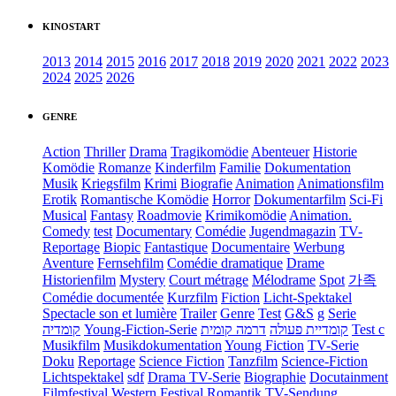
KINOSTART
2013
2014
2015
2016
2017
2018
2019
2020
2021
2022
2023
2024
2025
2026
GENRE
Action
Thriller
Drama
Tragikomödie
Abenteuer
Historie
Komödie
Romanze
Kinderfilm
Familie
Dokumentation
Musik
Kriegsfilm
Krimi
Biografie
Animation
Animationsfilm
Erotik
Romantische Komödie
Horror
Dokumentarfilm
Sci-Fi
Musical
Fantasy
Roadmovie
Krimikomödie
Animation.
Comedy
test
Documentary
Comédie
Jugendmagazin
TV-
Reportage
Biopic
Fantastique
Documentaire
Werbung
Aventure
Fernsehfilm
Comédie dramatique
Drame
Historienfilm
Mystery
Court métrage
Mélodrame
Spot
가족
Comédie documentée
Kurzfilm
Fiction
Licht-Spektakel
Spectacle son et lumière
Trailer
Genre
Test
G&S
g
Serie
קומדיה
Young-Fiction-Serie
דרמה קומית
קומדיית פעולה
Test c
Musikfilm
Musikdokumentation
Young Fiction
TV-Serie
Doku
Reportage
Science Fiction
Tanzfilm
Science-Fiction
Lichtspektakel
sdf
Drama TV-Serie
Biographie
Docutainment
Filmfestival
Western
Festival
Romantik
TV-Sendung