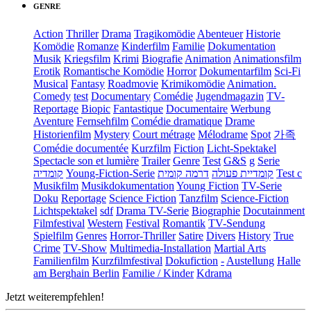
GENRE
Action
Thriller
Drama
Tragikomödie
Abenteuer
Historie
Komödie
Romanze
Kinderfilm
Familie
Dokumentation
Musik
Kriegsfilm
Krimi
Biografie
Animation
Animationsfilm
Erotik
Romantische Komödie
Horror
Dokumentarfilm
Sci-Fi
Musical
Fantasy
Roadmovie
Krimikomödie
Animation.
Comedy
test
Documentary
Comédie
Jugendmagazin
TV-
Reportage
Biopic
Fantastique
Documentaire
Werbung
Aventure
Fernsehfilm
Comédie dramatique
Drame
Historienfilm
Mystery
Court métrage
Mélodrame
Spot
가족
Comédie documentée
Kurzfilm
Fiction
Licht-Spektakel
Spectacle son et lumière
Trailer
Genre
Test
G&S
g
Serie
קומדיה
Young-Fiction-Serie
דרמה קומית
קומדיית פעולה
Test c
Musikfilm
Musikdokumentation
Young Fiction
TV-Serie
Doku
Reportage
Science Fiction
Tanzfilm
Science-Fiction
Lichtspektakel
sdf
Drama TV-Serie
Biographie
Docutainment
Filmfestival
Western
Festival
Romantik
TV-Sendung
Spielfilm
Genres
Horror-Thriller
Satire
Divers
History
True
Crime
TV-Show
Multimedia-Installation
Martial Arts
Familienfilm
Kurzfilmfestival
Dokufiction
-
Austellung
Halle
am Berghain Berlin
Familie / Kinder
Kdrama
Jetzt weiterempfehlen!