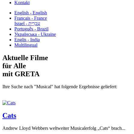
Kontakt
English - English
Français - France
עִבְרִית - Israel
Português - Brazil
Українська - Ukraine
Englis - India
Multilingual
Aktuelle Filme
für Alle
mit GRETA
Ihre Suche nach "Musical" hat folgende Ergebnisse geliefert:
Cats
Andrew Lloyd Webbers weltweiter Musicalerfolg „Cats“ brach...