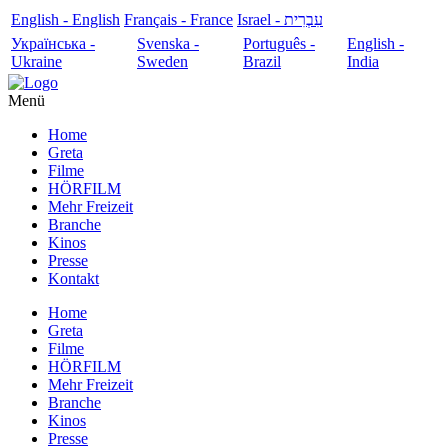
English - English
Français - France
עִבְרִית - Israel
Українська -
Svenska -
Português -
English -
Ukraine
Sweden
Brazil
India
Menü
Home
Greta
Filme
HÖRFILM
Mehr Freizeit
Branche
Kinos
Presse
Kontakt
Home
Greta
Filme
HÖRFILM
Mehr Freizeit
Branche
Kinos
Presse