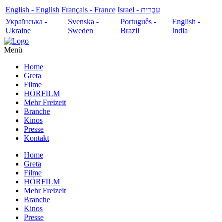
English - English
Français - France
עִבְרִית - Israel
Українська -
Svenska -
Português -
English -
Ukraine
Sweden
Brazil
India
Menü
Home
Greta
Filme
HÖRFILM
Mehr Freizeit
Branche
Kinos
Presse
Kontakt
Home
Greta
Filme
HÖRFILM
Mehr Freizeit
Branche
Kinos
Presse