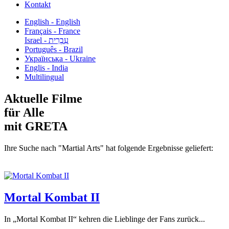
Kontakt
English - English
Français - France
עִבְרִית - Israel
Português - Brazil
Українська - Ukraine
Englis - India
Multilingual
Aktuelle Filme
für Alle
mit GRETA
Ihre Suche nach "Martial Arts" hat folgende Ergebnisse geliefert:
Mortal Kombat II
In „Mortal Kombat II“ kehren die Lieblinge der Fans zurück...