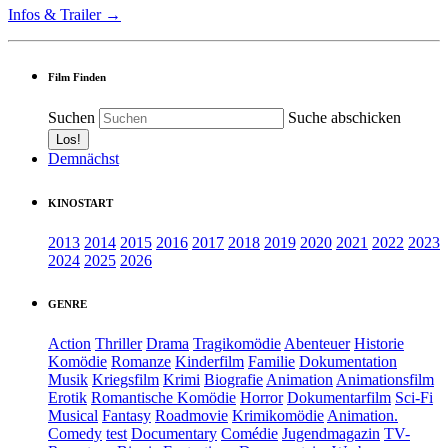
Infos & Trailer →
Film Finden
Suchen
Suche abschicken
Demnächst
KINOSTART
2013
2014
2015
2016
2017
2018
2019
2020
2021
2022
2023
2024
2025
2026
GENRE
Action
Thriller
Drama
Tragikomödie
Abenteuer
Historie
Komödie
Romanze
Kinderfilm
Familie
Dokumentation
Musik
Kriegsfilm
Krimi
Biografie
Animation
Animationsfilm
Erotik
Romantische Komödie
Horror
Dokumentarfilm
Sci-Fi
Musical
Fantasy
Roadmovie
Krimikomödie
Animation.
Comedy
test
Documentary
Comédie
Jugendmagazin
TV-