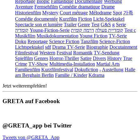
Reportage
Biopic
Fantastique
Documentaire
Werbung
Aventure
Fernsehfilm
Comédie dramatique
Drame
Historienfilm
Mystery
Court métrage
Mélodrame
Spot
가족
Comédie documentée
Kurzfilm
Fiction
Licht-Spektakel
Spectacle son et lumière
Trailer
Genre
Test
G&S
g
Serie
קומדיה
Young-Fiction-Serie
דרמה קומית
קומדיית פעולה
Test c
Musikfilm
Musikdokumentation
Young Fiction
TV-Serie
Doku
Reportage
Science Fiction
Tanzfilm
Science-Fiction
Lichtspektakel
sdf
Drama TV-Serie
Biographie
Docutainment
Filmfestival
Western
Festival
Romantik
TV-Sendung
Spielfilm
Genres
Horror-Thriller
Satire
Divers
History
True
Crime
TV-Show
Multimedia-Installation
Martial Arts
Familienfilm
Kurzfilmfestival
Dokufiction
-
Austellung
Halle
am Berghain Berlin
Familie / Kinder
Kdrama
Jetzt weiterempfehlen!
GRETA auf Facebook
@GRETA_app bei Twitter
Tweets von @GRETA_App