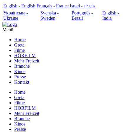
English - English
Français - France
עִבְרִית - Israel
Українська -
Svenska -
Português -
English -
Ukraine
Sweden
Brazil
India
Menü
Home
Greta
Filme
HÖRFILM
Mehr Freizeit
Branche
Kinos
Presse
Kontakt
Home
Greta
Filme
HÖRFILM
Mehr Freizeit
Branche
Kinos
Presse