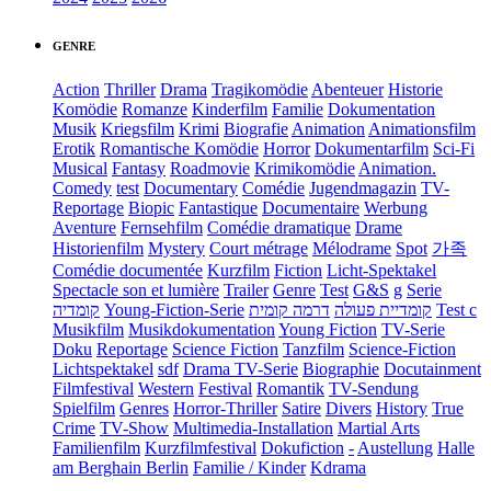
GENRE
Action
Thriller
Drama
Tragikomödie
Abenteuer
Historie
Komödie
Romanze
Kinderfilm
Familie
Dokumentation
Musik
Kriegsfilm
Krimi
Biografie
Animation
Animationsfilm
Erotik
Romantische Komödie
Horror
Dokumentarfilm
Sci-Fi
Musical
Fantasy
Roadmovie
Krimikomödie
Animation.
Comedy
test
Documentary
Comédie
Jugendmagazin
TV-
Reportage
Biopic
Fantastique
Documentaire
Werbung
Aventure
Fernsehfilm
Comédie dramatique
Drame
Historienfilm
Mystery
Court métrage
Mélodrame
Spot
가족
Comédie documentée
Kurzfilm
Fiction
Licht-Spektakel
Spectacle son et lumière
Trailer
Genre
Test
G&S
g
Serie
קומדיה
Young-Fiction-Serie
דרמה קומית
קומדיית פעולה
Test c
Musikfilm
Musikdokumentation
Young Fiction
TV-Serie
Doku
Reportage
Science Fiction
Tanzfilm
Science-Fiction
Lichtspektakel
sdf
Drama TV-Serie
Biographie
Docutainment
Filmfestival
Western
Festival
Romantik
TV-Sendung
Spielfilm
Genres
Horror-Thriller
Satire
Divers
History
True
Crime
TV-Show
Multimedia-Installation
Martial Arts
Familienfilm
Kurzfilmfestival
Dokufiction
-
Austellung
Halle
am Berghain Berlin
Familie / Kinder
Kdrama