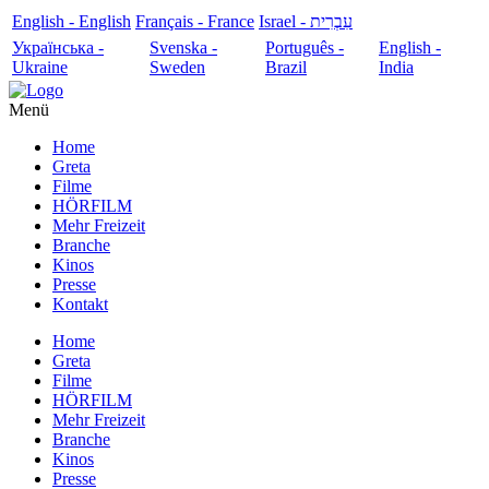
English - English
Français - France
עִבְרִית - Israel
Українська -
Svenska -
Português -
English -
Ukraine
Sweden
Brazil
India
Menü
Home
Greta
Filme
HÖRFILM
Mehr Freizeit
Branche
Kinos
Presse
Kontakt
Home
Greta
Filme
HÖRFILM
Mehr Freizeit
Branche
Kinos
Presse