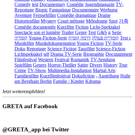
Comedy
test
Documentary
Comédie
Jugendmagazin
TV-
Reportage
Biopic
Fantastique
Documentaire
Werbung
Aventure
Fernsehfilm
Comédie dramatique
Drame
Historienfilm
Mystery
Court métrage
Mélodrame
Spot
가족
Comédie documentée
Kurzfilm
Fiction
Licht-Spektakel
Spectacle son et lumière
Trailer
Genre
Test
G&S
g
Serie
קומדיה
Young-Fiction-Serie
דרמה קומית
קומדיית פעולה
Test c
Musikfilm
Musikdokumentation
Young Fiction
TV-Serie
Doku
Reportage
Science Fiction
Tanzfilm
Science-Fiction
Lichtspektakel
sdf
Drama TV-Serie
Biographie
Docutainment
Filmfestival
Western
Festival
Romantik
TV-Sendung
Spielfilm
Genres
Horror-Thriller
Satire
Divers
History
True
Crime
TV-Show
Multimedia-Installation
Martial Arts
Familienfilm
Kurzfilmfestival
Dokufiction
-
Austellung
Halle
am Berghain Berlin
Familie / Kinder
Kdrama
Jetzt weiterempfehlen!
GRETA auf Facebook
@GRETA_app bei Twitter