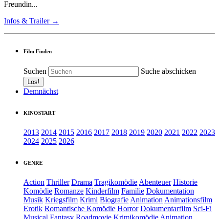
Freundin...
Infos & Trailer →
Film Finden
Suchen
Suche abschicken
Demnächst
KINOSTART
2013
2014
2015
2016
2017
2018
2019
2020
2021
2022
2023
2024
2025
2026
GENRE
Action
Thriller
Drama
Tragikomödie
Abenteuer
Historie
Komödie
Romanze
Kinderfilm
Familie
Dokumentation
Musik
Kriegsfilm
Krimi
Biografie
Animation
Animationsfilm
Erotik
Romantische Komödie
Horror
Dokumentarfilm
Sci-Fi
Musical
Fantasy
Roadmovie
Krimikomödie
Animation.