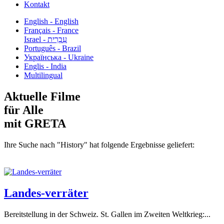
Kontakt
English - English
Français - France
עִבְרִית - Israel
Português - Brazil
Українська - Ukraine
Englis - India
Multilingual
Aktuelle Filme
für Alle
mit GRETA
Ihre Suche nach "History" hat folgende Ergebnisse geliefert:
Landes-verräter
Bereitstellung in der Schweiz. St. Gallen im Zweiten Weltkrieg:...