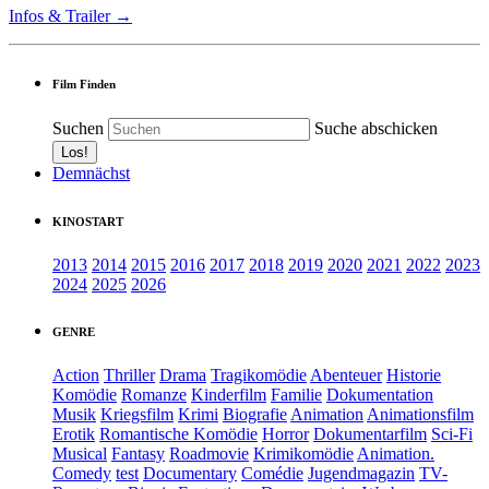
Infos & Trailer →
Film Finden
Suchen
Suche abschicken
Demnächst
KINOSTART
2013
2014
2015
2016
2017
2018
2019
2020
2021
2022
2023
2024
2025
2026
GENRE
Action
Thriller
Drama
Tragikomödie
Abenteuer
Historie
Komödie
Romanze
Kinderfilm
Familie
Dokumentation
Musik
Kriegsfilm
Krimi
Biografie
Animation
Animationsfilm
Erotik
Romantische Komödie
Horror
Dokumentarfilm
Sci-Fi
Musical
Fantasy
Roadmovie
Krimikomödie
Animation.
Comedy
test
Documentary
Comédie
Jugendmagazin
TV-