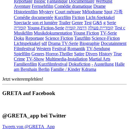
Reportage
Biopic
Fantastique
Documentaire
Werbung
Aventure
Fernsehfilm
Comédie dramatique
Drame
Historienfilm
Mystery
Court métrage
Mélodrame
Spot
가족
Comédie documentée
Kurzfilm
Fiction
Licht-Spektakel
Spectacle son et lumière
Trailer
Genre
Test
G&S
g
Serie
קומדיה
Young-Fiction-Serie
דרמה קומית
קומדיית פעולה
Test c
Musikfilm
Musikdokumentation
Young Fiction
TV-Serie
Doku
Reportage
Science Fiction
Tanzfilm
Science-Fiction
Lichtspektakel
sdf
Drama TV-Serie
Biographie
Docutainment
Filmfestival
Western
Festival
Romantik
TV-Sendung
Spielfilm
Genres
Horror-Thriller
Satire
Divers
History
True
Crime
TV-Show
Multimedia-Installation
Martial Arts
Familienfilm
Kurzfilmfestival
Dokufiction
-
Austellung
Halle
am Berghain Berlin
Familie / Kinder
Kdrama
Jetzt weiterempfehlen!
GRETA auf Facebook
@GRETA_app bei Twitter
Tweets von @GRETA_App