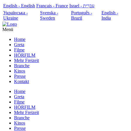
English - English
Français - France
עִבְרִית - Israel
Українська -
Svenska -
Português -
English -
Ukraine
Sweden
Brazil
India
Menü
Home
Greta
Filme
HÖRFILM
Mehr Freizeit
Branche
Kinos
Presse
Kontakt
Home
Greta
Filme
HÖRFILM
Mehr Freizeit
Branche
Kinos
Presse